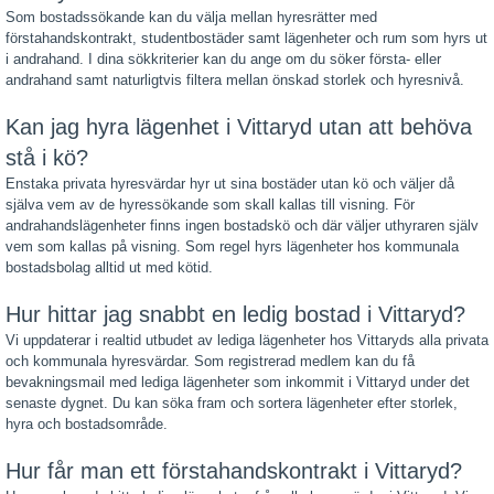
Som bostadssökande kan du välja mellan hyresrätter med
förstahandskontrakt, studentbostäder samt lägenheter och rum som hyrs ut
i andrahand. I dina sökkriterier kan du ange om du söker första- eller
andrahand samt naturligtvis filtera mellan önskad storlek och hyresnivå.
Kan jag hyra lägenhet i Vittaryd utan att behöva
stå i kö?
Enstaka privata hyresvärdar hyr ut sina bostäder utan kö och väljer då
själva vem av de hyressökande som skall kallas till visning. För
andrahandslägenheter finns ingen bostadskö och där väljer uthyraren själv
vem som kallas på visning. Som regel hyrs lägenheter hos kommunala
bostadsbolag alltid ut med kötid.
Hur hittar jag snabbt en ledig bostad i Vittaryd?
Vi uppdaterar i realtid utbudet av lediga lägenheter hos Vittaryds alla privata
och kommunala hyresvärdar. Som registrerad medlem kan du få
bevakningsmail med lediga lägenheter som inkommit i Vittaryd under det
senaste dygnet. Du kan söka fram och sortera lägenheter efter storlek,
hyra och bostadsområde.
Hur får man ett förstahandskontrakt i Vittaryd?