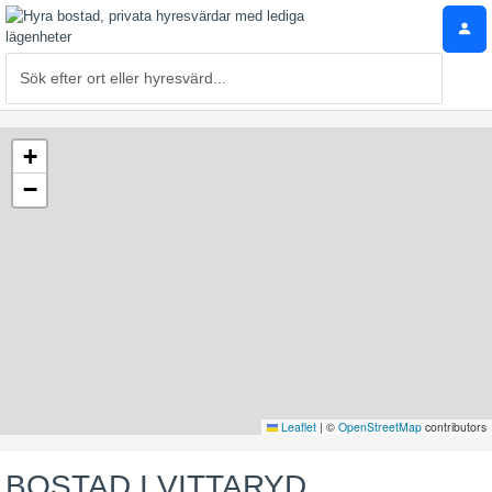
+
−
Leaflet
|
©
OpenStreetMap
contributors
BOSTAD I VITTARYD