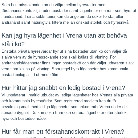
Som bostadssökande kan du välja mellan hyresrätter med
förstahandskontrakt, studentbostäder samt lägenheter och rum som hyrs ut
i andrahand. I dina sökkriterier kan du ange om du söker första- eller
andrahand samt naturligtvis filtera mellan önskad storlek och hyresnivå.
Kan jag hyra lägenhet i Vrena utan att behöva
stå i kö?
Enstaka privata hyresvärdar hyr ut sina bostäder utan kö och väljer då
själva vem av de hyressökande som skall kallas till visning. För
andrahandslägenheter finns ingen bostadskö och där väljer uthyraren själv
vem som kallas på visning. Som regel hyrs lägenheter hos kommunala
bostadsbolag alltid ut med kötid.
Hur hittar jag snabbt en ledig bostad i Vrena?
Vi uppdaterar i realtid utbudet av lediga lägenheter hos Vrenas alla privata
och kommunala hyresvärdar. Som registrerad medlem kan du få
bevakningsmail med lediga lägenheter som inkommit i Vrena under det
senaste dygnet. Du kan söka fram och sortera lägenheter efter storlek,
hyra och bostadsområde.
Hur får man ett förstahandskontrakt i Vrena?