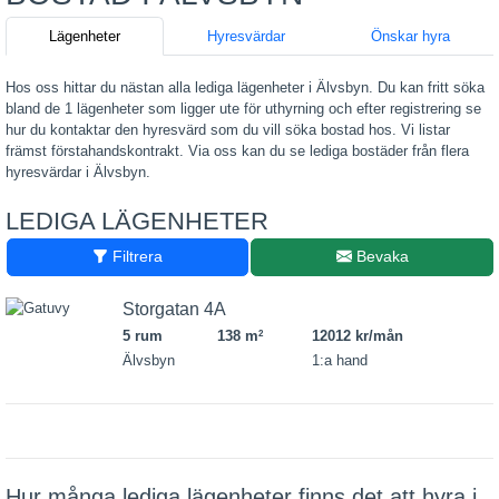
Lägenheter
Hyresvärdar
Önskar hyra
Hos oss hittar du nästan alla lediga lägenheter i Älvsbyn. Du kan fritt söka
bland de 1 lägenheter som ligger ute för uthyrning och efter registrering se
hur du kontaktar den hyresvärd som du vill söka bostad hos. Vi listar
främst förstahandskontrakt. Via oss kan du se lediga bostäder från flera
hyresvärdar i Älvsbyn.
LEDIGA LÄGENHETER
Filtrera
Bevaka
Storgatan 4A
5 rum
138 m
12012 kr/mån
2
Älvsbyn
1:a hand
Hur många lediga lägenheter finns det att hyra i