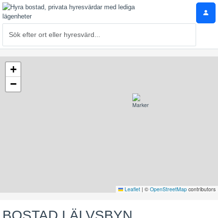
+
−
Leaflet
|
©
OpenStreetMap
contributors
BOSTAD I ÄLVSBYN