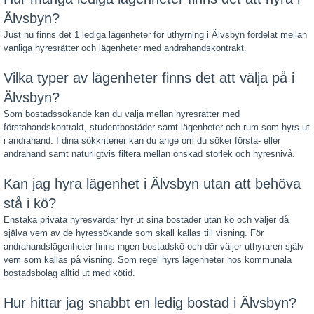
Älvsbyn?
Just nu finns det 1 lediga lägenheter för uthyrning i Älvsbyn fördelat mellan
vanliga hyresrätter och lägenheter med andrahandskontrakt.
Vilka typer av lägenheter finns det att välja på i
Älvsbyn?
Som bostadssökande kan du välja mellan hyresrätter med
förstahandskontrakt, studentbostäder samt lägenheter och rum som hyrs ut
i andrahand. I dina sökkriterier kan du ange om du söker första- eller
andrahand samt naturligtvis filtera mellan önskad storlek och hyresnivå.
Kan jag hyra lägenhet i Älvsbyn utan att behöva
stå i kö?
Enstaka privata hyresvärdar hyr ut sina bostäder utan kö och väljer då
själva vem av de hyressökande som skall kallas till visning. För
andrahandslägenheter finns ingen bostadskö och där väljer uthyraren själv
vem som kallas på visning. Som regel hyrs lägenheter hos kommunala
bostadsbolag alltid ut med kötid.
Hur hittar jag snabbt en ledig bostad i Älvsbyn?