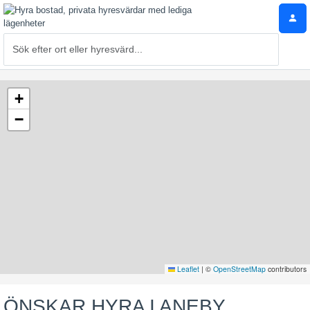
+
−
Leaflet
|
©
OpenStreetMap
contributors
ÖNSKAR HYRA I ANEBY