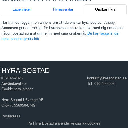
Lägenheter
Hyresvärdar
Önskar hyra
Här kan du lägga in en annons om att du önskar hyra bostad i Aneby.
Annonsen gör det möjligt för hyresvärdar att ta kontakt med dig om de har
någon bostad som stämmer in med dina önskemål.
Du kan lägga in din
egna annons gratis här
.
HYRA BOSTAD
© 2014-2026
kontakt@hyrabostad.se
Användarvillkor
Tel: 010-4906220
Cookieinställningar
Hyra Bostad i Sverige AB
Org-nr: 556950-8749
Postadress
Hyra Bostad i Sverige AB
På Hyra Bostad använder vi oss av cookies
Östra Hamngatan 17