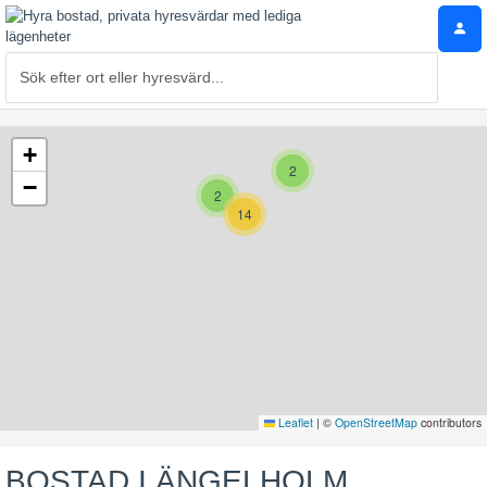
+
2
−
2
14
Leaflet
|
©
OpenStreetMap
contributors
BOSTAD I ÄNGELHOLM