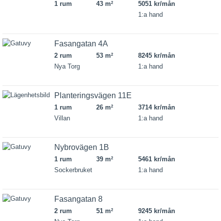
1 rum
43 m
5051 kr/mån
2
1:a hand
Fasangatan 4A
2 rum
53 m
8245 kr/mån
2
Nya Torg
1:a hand
Planteringsvägen 11E
1 rum
26 m
3714 kr/mån
2
Villan
1:a hand
Nybrovägen 1B
1 rum
39 m
5461 kr/mån
2
Sockerbruket
1:a hand
Fasangatan 8
2 rum
51 m
9245 kr/mån
2