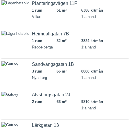
Planteringsvägen 11F
1 rum
51 m
6386 kr/mån
2
Villan
1:a hand
Heimdallgatan 7B
1 rum
32 m
3824 kr/mån
2
Rebbelberga
1:a hand
Sandvångsgatan 1B
3 rum
66 m
8088 kr/mån
2
Nya Torg
1:a hand
Älvsborgsgatan 2J
2 rum
66 m
9810 kr/mån
2
1:a hand
Lärkgatan 13