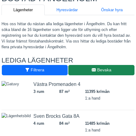
Lägenheter
Hyresvärdar
Önskar hyra
Hos oss hittar du nästan alla lediga lägenheter i Ängelholm. Du kan fritt
söka bland de 16 lägenheter som ligger ute för uthyrning och efter
registrering se hur du kontaktar den hyresvärd som du vill hyra bostad av.
Vi listar främst förstahandskontrakt. Via oss hittar du lediga bostäder från
flera privata hyresvärdar i Ängelholm.
LEDIGA LÄGENHETER
Filtrera
Bevaka
Västra Promenaden 4
3 rum
87 m
11395 kr/mån
2
1:a hand
Sven Brocks Gata 8A
4 rum
84 m
11485 kr/mån
2
1:a hand