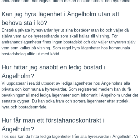
andrahand samt naturligtvis filtera mellan önskad storlek och hyresnivå.
Kan jag hyra lägenhet i Ängelholm utan att
behöva stå i kö?
Enstaka privata hyresvärdar hyr ut sina bostäder utan kö och väljer då
själva vem av de hyressökande som skall kallas till visning. För
andrahandslägenheter finns ingen bostadskö och där väljer uthyraren själv
vem som kallas på visning. Som regel hyrs lägenheter hos kommunala
bostadsbolag alltid ut med kötid.
Hur hittar jag snabbt en ledig bostad i
Ängelholm?
Vi uppdaterar i realtid utbudet av lediga lägenheter hos Ängelholms alla
privata och kommunala hyresvärdar. Som registrerad medlem kan du få
bevakningsmail med lediga lägenheter som inkommit i Ängelholm under det
senaste dygnet. Du kan söka fram och sortera lägenheter efter storlek,
hyra och bostadsområde.
Hur får man ett förstahandskontrakt i
Ängelholm?
Hos oss kan du hitta lediga lägenheter från alla hyresvärdar i Ängelholm. Vi