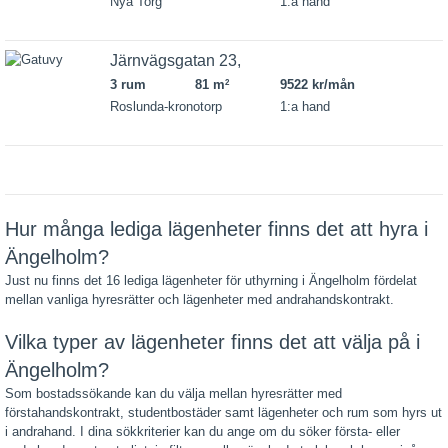
Nya Torg
1:a hand
Järnvägsgatan 23,
3 rum
81 m
9522 kr/mån
2
Roslunda-kronotorp
1:a hand
Hur många lediga lägenheter finns det att hyra i
Ängelholm?
Just nu finns det 16 lediga lägenheter för uthyrning i Ängelholm fördelat
mellan vanliga hyresrätter och lägenheter med andrahandskontrakt.
Vilka typer av lägenheter finns det att välja på i
Ängelholm?
Som bostadssökande kan du välja mellan hyresrätter med
förstahandskontrakt, studentbostäder samt lägenheter och rum som hyrs ut
i andrahand. I dina sökkriterier kan du ange om du söker första- eller