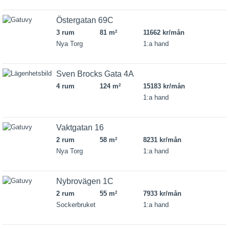
Östergatan 69C
3 rum
81 m
11662 kr/mån
2
Nya Torg
1:a hand
Sven Brocks Gata 4A
4 rum
124 m
15183 kr/mån
2
1:a hand
Vaktgatan 16
2 rum
58 m
8231 kr/mån
2
Nya Torg
1:a hand
Nybrovägen 1C
2 rum
55 m
7933 kr/mån
2
Sockerbruket
1:a hand