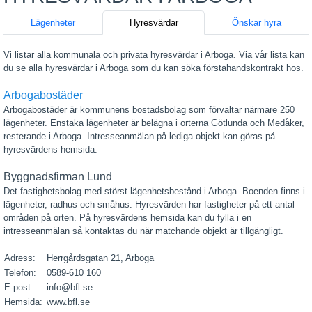
Lägenheter
Hyresvärdar
Önskar hyra
Vi listar alla kommunala och privata hyresvärdar i Arboga. Via vår lista kan
du se alla hyresvärdar i Arboga som du kan söka förstahandskontrakt hos.
Arbogabostäder
Arbogabostäder är kommunens bostadsbolag som förvaltar närmare 250
lägenheter. Enstaka lägenheter är belägna i orterna Götlunda och Medåker,
resterande i Arboga. Intresseanmälan på lediga objekt kan göras på
hyresvärdens hemsida.
Byggnadsfirman Lund
Det fastighetsbolag med störst lägenhetsbestånd i Arboga. Boenden finns i
lägenheter, radhus och småhus. Hyresvärden har fastigheter på ett antal
områden på orten. På hyresvärdens hemsida kan du fylla i en
intresseanmälan så kontaktas du när matchande objekt är tillgängligt.
Adress:
Herrgårdsgatan 21, Arboga
Telefon:
0589-610 160
E-post:
info@bfl.se
Hemsida:
www.bfl.se