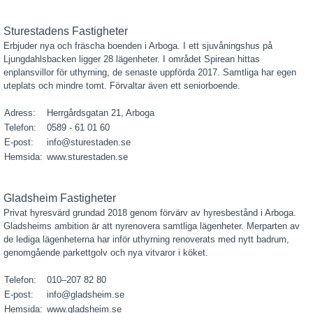
Sturestadens Fastigheter
Erbjuder nya och fräscha boenden i Arboga. I ett sjuvåningshus på
Ljungdahls­backen ligger 28 lägenheter. I området Spirean hittas
enplansvillor för uthyrning, de senaste uppförda 2017. Samtliga har egen
uteplats och mindre tomt. Förvaltar även ett seniorboende.
Adress:
Herrgårdsgatan 21, Arboga
Telefon:
0589 - 61 01 60
E-post:
info@sturestaden.se
Hemsida:
www.sturestaden.se
Gladsheim Fastigheter
Privat hyresvärd grundad 2018 genom förvärv av hyresbestånd i Arboga.
Gladsheims ambition är att nyrenovera samtliga lägenheter. Merparten av
de lediga lägenheterna har inför uthyrning renoverats med nytt badrum,
genomgående parkettgolv och nya vitvaror i köket.
Telefon:
010–207 82 80
E-post:
info@gladsheim.se
Hemsida:
www.gladsheim.se