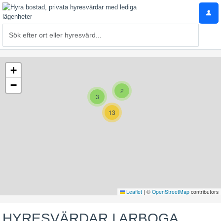
+
−
2
3
13
Leaflet
|
©
OpenStreetMap
contributors
HYRESVÄRDAR I ARBOGA