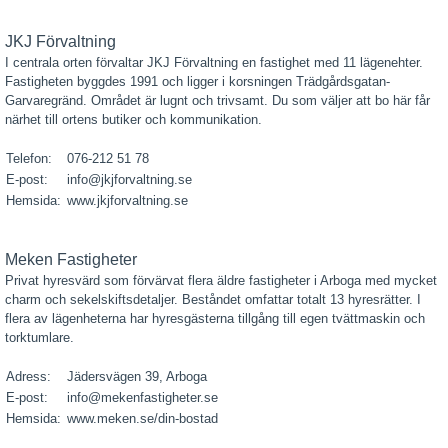
JKJ Förvaltning
I centrala orten förvaltar JKJ Förvaltning en fastighet med 11 lägenehter.
Fastigheten byggdes 1991 och ligger i korsningen Trädgårdsgatan-
Garvaregränd. Området är lugnt och trivsamt. Du som väljer att bo här får
närhet till ortens butiker och kommunikation.
Telefon:
076-212 51 78
E-post:
info@jkjforvaltning.se
Hemsida:
www.jkjforvaltning.se
Meken Fastigheter
Privat hyresvärd som förvärvat flera äldre fastigheter i Arboga med mycket
charm och sekelskiftsdetaljer. Beståndet omfattar totalt 13 hyresrätter. I
flera av lägenheterna har hyresgästerna tillgång till egen tvättmaskin och
torktumlare.
Adress:
Jädersvägen 39, Arboga
E-post:
info@mekenfastigheter.se
Hemsida:
www.meken.se/din-bostad