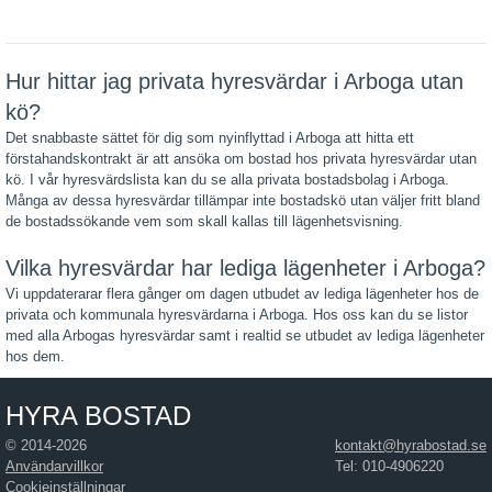
Hur hittar jag privata hyresvärdar i Arboga utan
kö?
Det snabbaste sättet för dig som nyinflyttad i Arboga att hitta ett
förstahandskontrakt är att ansöka om bostad hos privata hyresvärdar utan
kö. I vår hyresvärdslista kan du se alla privata bostadsbolag i Arboga.
Många av dessa hyresvärdar tillämpar inte bostadskö utan väljer fritt bland
de bostadssökande vem som skall kallas till lägenhetsvisning.
Vilka hyresvärdar har lediga lägenheter i Arboga?
Vi uppdaterarar flera gånger om dagen utbudet av lediga lägenheter hos de
privata och kommunala hyresvärdarna i Arboga. Hos oss kan du se listor
med alla Arbogas hyresvärdar samt i realtid se utbudet av lediga lägenheter
hos dem.
HYRA BOSTAD
© 2014-2026
kontakt@hyrabostad.se
Användarvillkor
Tel: 010-4906220
Cookieinställningar