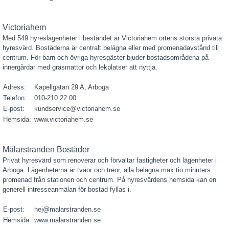
Victoriahem
Med 549 hyreslägenheter i beståndet är Victoriahem ortens största privata
hyresvärd. Bostäderna är centralt belägna eller med promenadavstånd till
centrum. För barn och övriga hyresgäster bjuder bostadsområdena på
innergårdar med gräsmattor och lekplatser att nyttja.
Adress:
Kapellgatan 29 A, Arboga
Telefon:
010-210 22 00
E-post:
kundservice@victoriahem.se
Hemsida:
www.victoriahem.se
Mälarstranden Bostäder
Privat hyresvärd som renoverar och förvaltar fastigheter och lägenheter i
Arboga. Lägenheterna är tvåor och treor, alla belägna max tio minuters
promenad från stationen och centrum. På hyresvärdens hemsida kan en
generell intresseanmälan för bostad fyllas i.
E-post:
hej@malarstranden.se
Hemsida:
www.malarstranden.se