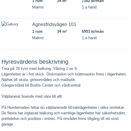
1 rum
34 m
7162 kr/mån
2
Malmö
1:a hand
Agnesfridsvägen 101
1 rum
34 m
6953 kr/mån
2
Malmö
1:a hand
Hyresvärdens beskrivning
Trea på 78 kvm med balkong. Våning 2 av 9.
Lägenheten är i fint skick. Diskmaskin och tvättmaskin finns i lägenheten.
Närhet till skola, grönområden och matbutik.
Gångavstånd till Burlöv Center och vårdcentral.
Välplanerat boende med nära till allt
På Humlemaden hittar du välplanerade 60-talslägenheter i olika storlekar.
De flesta har inglasad balkong och samtliga lägenheter har säkerhetsdörr,
porttelefon och postbox i entrén. På området finns tillgång till ett stort
garage.