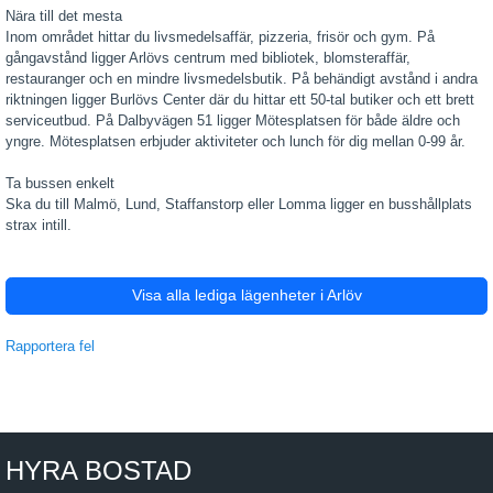
Nära till det mesta
Inom området hittar du livsmedelsaffär, pizzeria, frisör och gym. På
gångavstånd ligger Arlövs centrum med bibliotek, blomsteraffär,
restauranger och en mindre livsmedelsbutik. På behändigt avstånd i andra
riktningen ligger Burlövs Center där du hittar ett 50-tal butiker och ett brett
serviceutbud. På Dalbyvägen 51 ligger Mötesplatsen för både äldre och
yngre. Mötesplatsen erbjuder aktiviteter och lunch för dig mellan 0-99 år.
Ta bussen enkelt
Ska du till Malmö, Lund, Staffanstorp eller Lomma ligger en busshållplats
strax intill.
Visa alla lediga lägenheter i Arlöv
Rapportera fel
HYRA BOSTAD