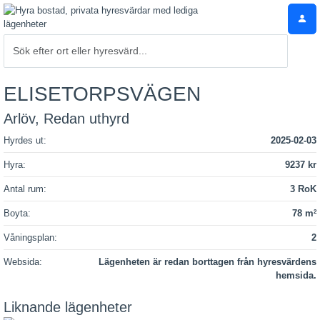
ELISETORPSVÄGEN
Arlöv, Redan uthyrd
Hyrdes ut:
2025-02-03
Hyra:
9237 kr
Antal rum:
3 RoK
Boyta:
78 m
2
Våningsplan:
2
Websida:
Lägenheten är redan borttagen från hyresvärdens
hemsida.
Liknande lägenheter