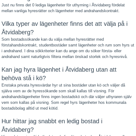
Just nu finns det 0 lediga lägenheter för uthyrning i Åtvidaberg fördelat
mellan vanliga hyresrätter och lägenheter med andrahandskontrakt.
Vilka typer av lägenheter finns det att välja på i
Åtvidaberg?
Som bostadssökande kan du välja mellan hyresrätter med
förstahandskontrakt, studentbostäder samt lägenheter och rum som hyrs ut
i andrahand. I dina sökkriterier kan du ange om du söker första- eller
andrahand samt naturligtvis filtera mellan önskad storlek och hyresnivå.
Kan jag hyra lägenhet i Åtvidaberg utan att
behöva stå i kö?
Enstaka privata hyresvärdar hyr ut sina bostäder utan kö och väljer då
själva vem av de hyressökande som skall kallas till visning. För
andrahandslägenheter finns ingen bostadskö och där väljer uthyraren själv
vem som kallas på visning. Som regel hyrs lägenheter hos kommunala
bostadsbolag alltid ut med kötid.
Hur hittar jag snabbt en ledig bostad i
Åtvidaberg?