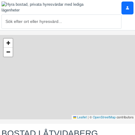
+
−
Leaflet
|
©
OpenStreetMap
contributors
BOSTAD I ÅTVIDABERG