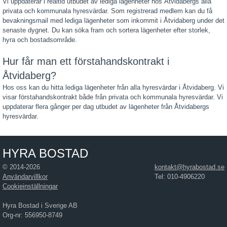
Vi uppdaterar i realtid utbudet av lediga lägenheter hos Åtvidabergs alla
privata och kommunala hyresvärdar. Som registrerad medlem kan du få
bevakningsmail med lediga lägenheter som inkommit i Åtvidaberg under det
senaste dygnet. Du kan söka fram och sortera lägenheter efter storlek,
hyra och bostadsområde.
Hur får man ett förstahandskontrakt i
Åtvidaberg?
Hos oss kan du hitta lediga lägenheter från alla hyresvärdar i Åtvidaberg. Vi
visar förstahandskontrakt både från privata och kommunala hyresvärdar. Vi
uppdaterar flera gånger per dag utbudet av lägenheter från Åtvidabergs
hyresvärdar.
HYRA BOSTAD
© 2014-2026
kontakt@hyrabostad.se
Användarvillkor
Tel: 010-4906220
Cookieinställningar
Hyra Bostad i Sverige AB
Org-nr: 556950-8749