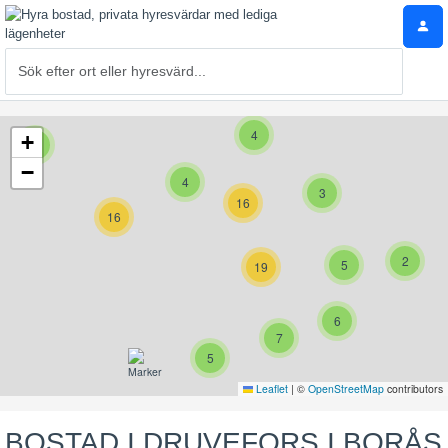
4
+
3
−
4
3
16
16
2
5
19
6
7
5
Leaflet
|
©
OpenStreetMap
contributors
BOSTAD I DRUVEFORS I BORÅS