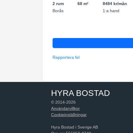
2 rum
68 m
8484 kr/mån
2
Borås
1:a hand
Rapportera fel
HYRA BOSTAD
© 2014-2026
Användarvillkor
Cookieinställningar
Hyra Bostad i Sverige AB