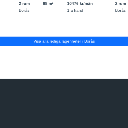
2 rum
68 m
10476 kr/mån
2 rum
2
Borås
1:a hand
Borås
Visa alla lediga lägenheter i Borås