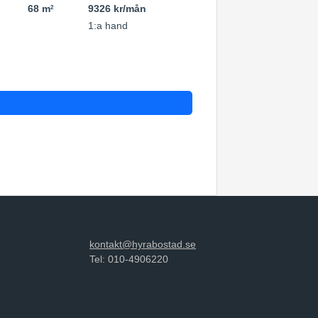
68 m
9326 kr/mån
2
1:a hand
kontakt@hyrabostad.se
Tel: 010-4906220