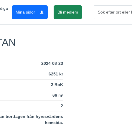
Mina sidor
Bli medlem
TAN
2024-08-23
6251 kr
2 RoK
66 m
2
2
an borttagen från hyresvärdens
hemsida.