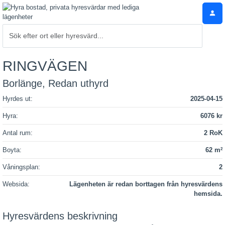
RINGVÄGEN
Borlänge, Redan uthyrd
Hyrdes ut:
2025-04-15
Hyra:
6076 kr
Antal rum:
2 RoK
Boyta:
62 m
2
Våningsplan:
2
Websida:
Lägenheten är redan borttagen från hyresvärdens
hemsida.
Hyresvärdens beskrivning