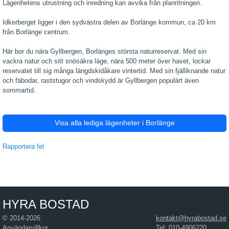
Lägenhetens utrustning och inredning kan avvika från planritningen.
Idkerberget ligger i den sydvästra delen av Borlänge kommun, ca 20 km
från Borlänge centrum.
Här bor du nära Gyllbergen, Borlänges största naturreservat. Med sin
vackra natur och sitt snösäkra läge, nära 500 meter över havet, lockar
reservatet till sig många längdskidåkare vintertid. Med sin fjälliknande natur
och fäbodar, raststugor och vindskydd är Gyllbergen populärt även
sommartid.
Visa alla lediga lägenheter i Borlänge
Rapportera fel
HYRA BOSTAD
© 2014-2026
kontakt@hyrabostad.se
Användarvillkor
Tel: 010-4906220