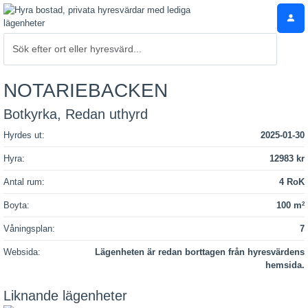
NOTARIEBACKEN
Botkyrka, Redan uthyrd
Hyrdes ut:
2025-01-30
Hyra:
12983 kr
Antal rum:
4 RoK
Boyta:
100 m
2
Våningsplan:
7
Websida:
Lägenheten är redan borttagen från hyresvärdens
hemsida.
Liknande lägenheter