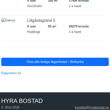
4 rum
100 m
17404 kr/mån
2
Stockholm
1:a hand
Lillgårdsgränd 5
4 rum
95 m
20279 kr/mån
2
Huddinge
1:a hand
Visa alla lediga lägenheter i Botkyrka
Rapportera fel
HYRA BOSTAD
© 2014-2026
kontakt@hyrabostad.se