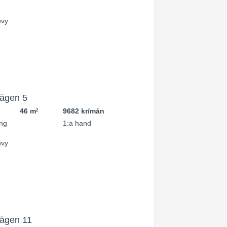
ägen 5
46 m
9682 kr/mån
2
ng
1:a hand
ägen 11