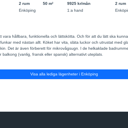
2 rum
50 m
9925 kr/mån
2 rum
2
Enköping
1:a hand
Enköpi
 att vara hållbara, funktionella och lättskötta. Och för att du lätt sk
 funkar med nästan allt. Köket har vita, släta luckor och utrustat med gl
skin. Det är även förberett för mikrovågsugn. I de helkaklade badrumme
 balkong (vanlig, fransk eller spansk) alternativt uteplats.
Visa alla lediga lägenheter i Enköping