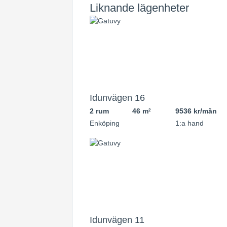
Liknande lägenheter
Idunvägen 16
2 rum
46 m
9536 kr/mån
2
Enköping
1:a hand
Idunvägen 11