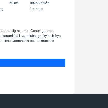
50 m
9925 kr/mån
2
ng
1:a hand
a kunna känna dig hemma. Genomgående
askeramikhäll, varmluftsugn, kyl och frys
n finns tvättmaskin och torktumlare