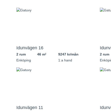
Idunvägen 16
Idunv
2 rum
46 m
9247 kr/mån
2 rum
2
Enköping
1:a hand
Enköpi
Idunvägen 11
Idunv