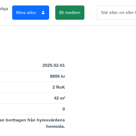
Mina sidor
Bli medlem
2025-02-01
8806 kr
2 RoK
42 m
2
0
an borttagen från hyresvärdens
hemsida.