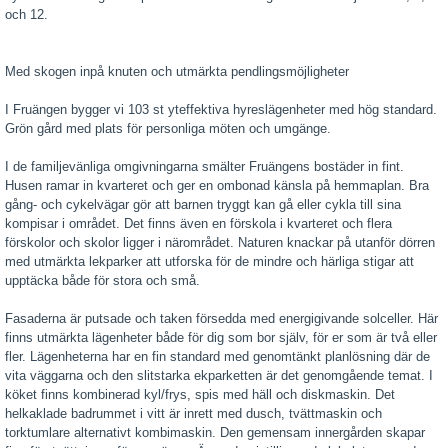
och 12.
Med skogen inpå knuten och utmärkta pendlingsmöjligheter
I Fruängen bygger vi 103 st yteffektiva hyreslägenheter med hög standard.
Grön gård med plats för personliga möten och umgänge.
I de familjevänliga omgivningarna smälter Fruängens bostäder in fint.
Husen ramar in kvarteret och ger en ombonad känsla på hemmaplan. Bra
gång- och cykelvägar gör att barnen tryggt kan gå eller cykla till sina
kompisar i området. Det finns även en förskola i kvarteret och flera
förskolor och skolor ligger i närområdet. Naturen knackar på utanför dörren
med utmärkta lekparker att utforska för de mindre och härliga stigar att
upptäcka både för stora och små.
Fasaderna är putsade och taken försedda med energigivande solceller. Här
finns utmärkta lägenheter både för dig som bor själv, för er som är två eller
fler. Lägenheterna har en fin standard med genomtänkt planlösning där de
vita väggarna och den slitstarka ekparketten är det genomgående temat. I
köket finns kombinerad kyl/frys, spis med häll och diskmaskin. Det
helkaklade badrummet i vitt är inrett med dusch, tvättmaskin och
torktumlare alternativt kombimaskin. Den gemensam innergården skapar