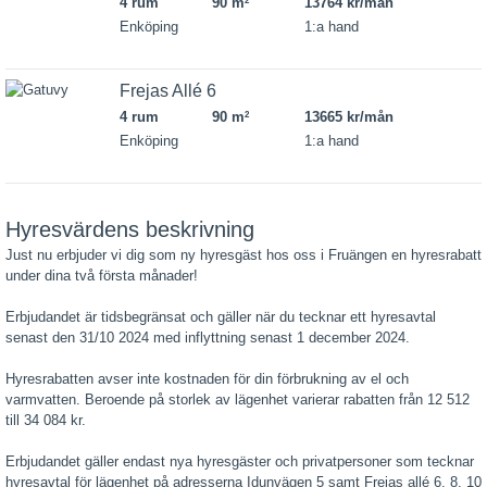
4 rum
90 m
13764 kr/mån
2
Enköping
1:a hand
Frejas Allé 6
4 rum
90 m
13665 kr/mån
2
Enköping
1:a hand
Hyresvärdens beskrivning
Just nu erbjuder vi dig som ny hyresgäst hos oss i Fruängen en hyresrabatt
under dina två första månader!
Erbjudandet är tidsbegränsat och gäller när du tecknar ett hyresavtal
senast den 31/10 2024 med inflyttning senast 1 december 2024.
Hyresrabatten avser inte kostnaden för din förbrukning av el och
varmvatten. Beroende på storlek av lägenhet varierar rabatten från 12 512
till 34 084 kr.
Erbjudandet gäller endast nya hyresgäster och privatpersoner som tecknar
hyresavtal för lägenhet på adresserna Idunvägen 5 samt Frejas allé 6, 8, 10