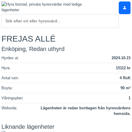
FREJAS ALLÉ
Enköping, Redan uthyrd
Hyrdes ut:
2024-10-15
Hyra:
15112 kr
Antal rum:
4 RoK
Boyta:
90 m
2
Våningsplan:
1
Websida:
Lägenheten är redan borttagen från hyresvärdens
hemsida.
Liknande lägenheter