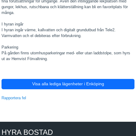
fina förutsättningar för umgänge. Även den intilliggande lekplatsen med
gungor, lekhus, rutschbana och klätterställning kan bli en favoritplats för
många.
I hyran ingår
I hyran ingår värme, kallvatten och digitalt grundutbud från Tele2.
Varmvatten och el debiteras efter förbrukning.
Parkering
På gården finns utomhusparkeringar med- eller utan laddstolpe, som hyrs
ut av Hemvist Förvaltning.
Visa alla lediga lägenheter i Enköping
Rapportera fel
HYRA BOSTAD