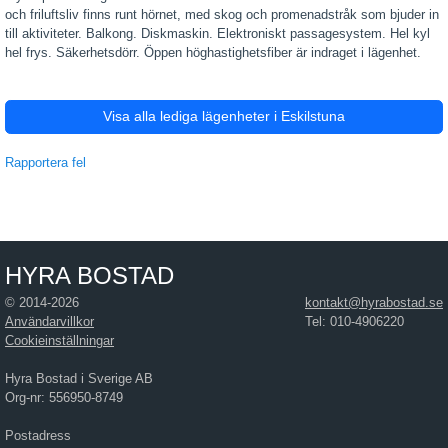
och friluftsliv finns runt hörnet, med skog och promenadstråk som bjuder in
till aktiviteter. Balkong. Diskmaskin. Elektroniskt passagesystem. Hel kyl
hel frys. Säkerhetsdörr. Öppen höghastighetsfiber är indraget i lägenhet.
Visa alla lediga lägenheter i Eskilstuna
Rapportera fel
HYRA BOSTAD
© 2014-2026
kontakt@hyrabostad.se
Användarvillkor
Tel: 010-4906220
Cookieinställningar
Hyra Bostad i Sverige AB
Org-nr: 556950-8749
Postadress