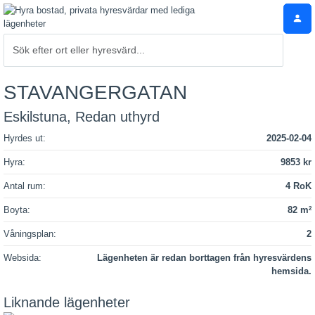
STAVANGERGATAN
Eskilstuna, Redan uthyrd
Hyrdes ut:
2025-02-04
Hyra:
9853 kr
Antal rum:
4 RoK
Boyta:
82 m
2
Våningsplan:
2
Websida:
Lägenheten är redan borttagen från hyresvärdens
hemsida.
Liknande lägenheter