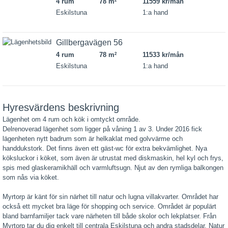
4 rum
78 m
11559 kr/mån
2
Eskilstuna
1:a hand
Gillbergavägen 56
4 rum
78 m
11533 kr/mån
2
Eskilstuna
1:a hand
Hyresvärdens beskrivning
Lägenhet om 4 rum och kök i omtyckt område.
Delrenoverad lägenhet som ligger på våning 1 av 3. Under 2016 fick
lägenheten nytt badrum som är helkaklat med golvvärme och
handdukstork. Det finns även ett gäst-wc för extra bekvämlighet. Nya
köksluckor i köket, som även är utrustat med diskmaskin, hel kyl och frys,
spis med glaskeramikhäll och varmluftsugn. Njut av den rymliga balkongen
som nås via köket.
Myrtorp är känt för sin närhet till natur och lugna villakvarter. Området har
också ett mycket bra läge för shopping och service. Området är populärt
bland barnfamiljer tack vare närheten till både skolor och lekplatser. Från
Myrtorp tar du dig enkelt till centrala Eskilstuna och andra stadsdelar. Natur