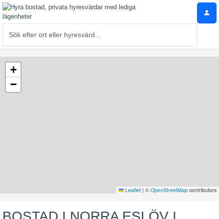
+
−
Leaflet
|
©
OpenStreetMap
contributors
BOSTAD I NORRA ESLÖV I