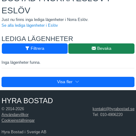
ESLÖV
Just nu finns inga lediga lägenheter i Norra Eslöv.
Se alla lediga lägenheter i Eslöv
LEDIGA LÄGENHETER
Filtrera
Bevaka
Inga lägenheter funna.
Visa fler
HYRA BOSTAD
© 2014-2026
kontakt@hyrabostad.se
Användarvillkor
Tel: 010-4906220
Cookieinställningar
Hyra Bostad i Sverige AB