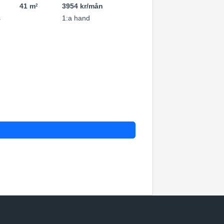
41 m
3954 kr/mån
2
s
1:a hand