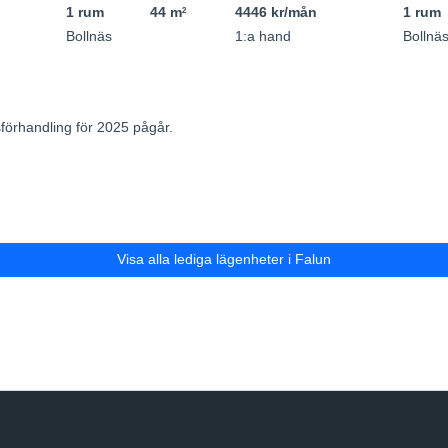
1 rum
44 m
4446 kr/mån
1 rum
2
Bollnäs
1:a hand
Bollnä
förhandling för 2025 pågår.
Visa alla lediga lägenheter i Falun