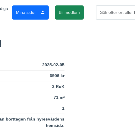
Mina sidor
Bli medlem
N
2025-02-05
6906 kr
3 RoK
71 m
2
1
an borttagen från hyresvärdens
hemsida.