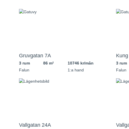
Gruvgatan 7A
Kung 
3 rum
86 m
10746 kr/mån
3 rum
2
Falun
1:a hand
Falun
Vallgatan 24A
Vallg