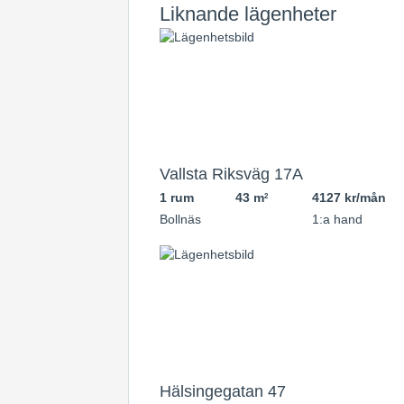
Liknande lägenheter
Vallsta Riksväg 17A
1 rum
43 m
4127 kr/mån
2
Bollnäs
1:a hand
Hälsingegatan 47