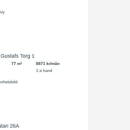
Gustafs Torg 1
77 m
8871 kr/mån
2
1:a hand
atan 26A