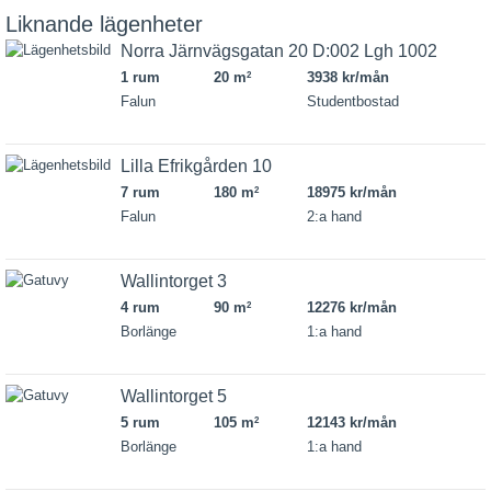
Liknande lägenheter
Norra Järnvägsgatan 20 D:002 Lgh 1002
1 rum
20 m
3938 kr/mån
2
Falun
Studentbostad
Lilla Efrikgården 10
7 rum
180 m
18975 kr/mån
2
Falun
2:a hand
Wallintorget 3
4 rum
90 m
12276 kr/mån
2
Borlänge
1:a hand
Wallintorget 5
5 rum
105 m
12143 kr/mån
2
Borlänge
1:a hand