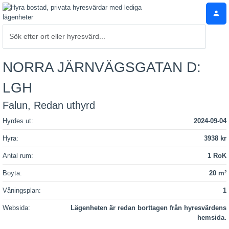
NORRA JÄRNVÄGSGATAN D:
LGH
Falun, Redan uthyrd
Hyrdes ut:
2024-09-04
Hyra:
3938 kr
Antal rum:
1 RoK
Boyta:
20 m
2
Våningsplan:
1
Websida:
Lägenheten är redan borttagen från hyresvärdens
hemsida.