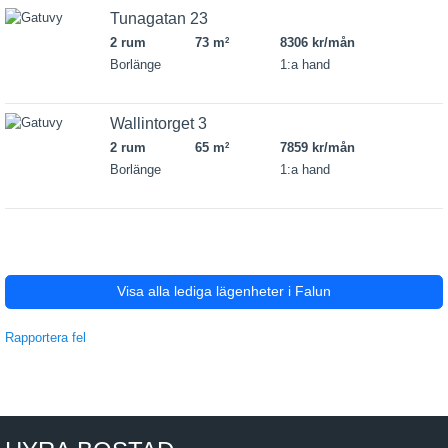
Tunagatan 23
2 rum
73 m
8306 kr/mån
2
Borlänge
1:a hand
Wallintorget 3
2 rum
65 m
7859 kr/mån
2
Borlänge
1:a hand
Visa alla lediga lägenheter i Falun
Rapportera fel