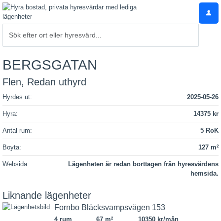
BERGSGATAN
Flen, Redan uthyrd
Hyrdes ut:
2025-05-26
Hyra:
14375 kr
Antal rum:
5 RoK
Boyta:
127 m
2
Websida:
Lägenheten är redan borttagen från hyresvärdens
hemsida.
Liknande lägenheter
Fornbo Bläcksvampsvägen 153
4 rum
67 m
10350 kr/mån
2