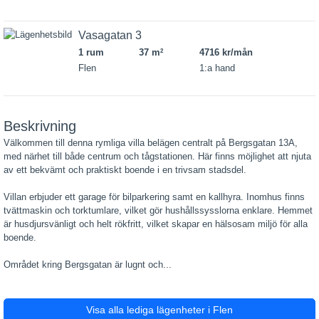
Vasagatan 3
1 rum
37 m
4716 kr/mån
2
Flen
1:a hand
Beskrivning
Välkommen till denna rymliga villa belägen centralt på Bergsgatan 13A,
med närhet till både centrum och tågstationen. Här finns möjlighet att njuta
av ett bekvämt och praktiskt boende i en trivsam stadsdel.
Villan erbjuder ett garage för bilparkering samt en kallhyra. Inomhus finns
tvättmaskin och torktumlare, vilket gör hushållssysslorna enklare. Hemmet
är husdjursvänligt och helt rökfritt, vilket skapar en hälsosam miljö för alla
boende.
Området kring Bergsgatan är lugnt och...
Visa alla lediga lägenheter i Flen