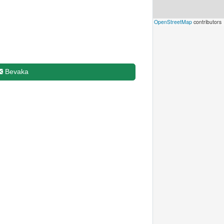
Leaflet
|
©
OpenStreetMap
contributors
Bevaka