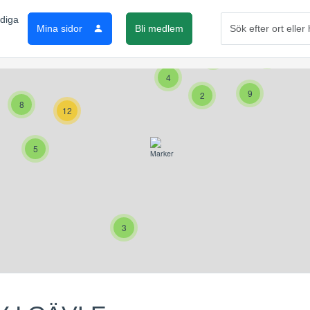
3
4
Mina sidor
Bli medlem
8
4
3
4
9
2
8
12
5
3