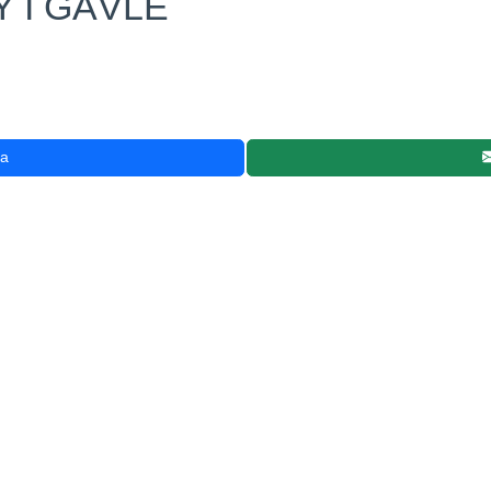
 I GÄVLE
2
ra