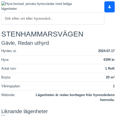
STENHAMMARSVÄGEN
Gävle, Redan uthyrd
Hyrdes ut:
2024-07-17
Hyra:
4399 kr
Antal rum:
1 RoK
Boyta:
20 m
2
Våningsplan:
1
Websida:
Lägenheten är redan borttagen från hyresvärdens
hemsida.
Liknande lägenheter