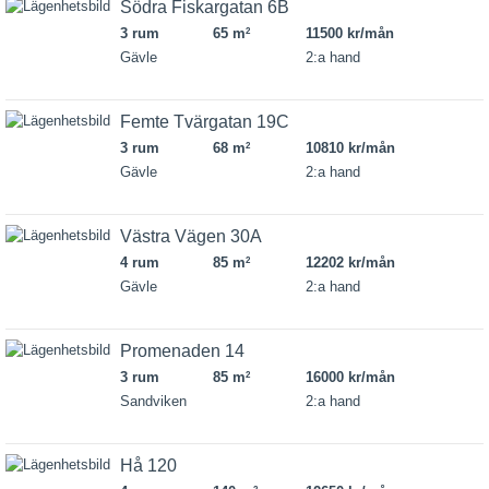
Södra Fiskargatan 6B
3 rum
65 m
11500 kr/mån
2
Gävle
2:a hand
Femte Tvärgatan 19C
3 rum
68 m
10810 kr/mån
2
Gävle
2:a hand
Västra Vägen 30A
4 rum
85 m
12202 kr/mån
2
Gävle
2:a hand
Promenaden 14
3 rum
85 m
16000 kr/mån
2
Sandviken
2:a hand
Hå 120