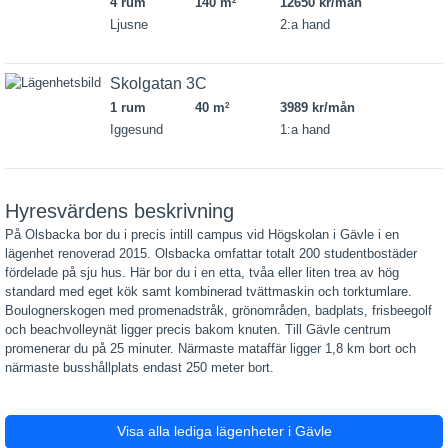
4 rum
140 m
12650 kr/mån
2
Ljusne
2:a hand
Skolgatan 3C
1 rum
40 m
3989 kr/mån
2
Iggesund
1:a hand
Hyresvärdens beskrivning
På Olsbacka bor du i precis intill campus vid Högskolan i Gävle i en
lägenhet renoverad 2015. Olsbacka omfattar totalt 200 studentbostäder
fördelade på sju hus. Här bor du i en etta, tvåa eller liten trea av hög
standard med eget kök samt kombinerad tvättmaskin och torktumlare.
Boulognerskogen med promenadstråk, grönområden, badplats, frisbeegolf
och beachvolleynät ligger precis bakom knuten. Till Gävle centrum
promenerar du på 25 minuter. Närmaste mataffär ligger 1,8 km bort och
närmaste busshållplats endast 250 meter bort.
Visa alla lediga lägenheter i Gävle