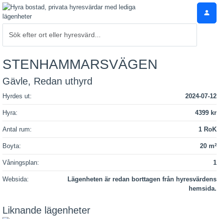
STENHAMMARSVÄGEN
Gävle, Redan uthyrd
Hyrdes ut:
2024-07-12
Hyra:
4399 kr
Antal rum:
1 RoK
Boyta:
20 m
2
Våningsplan:
1
Websida:
Lägenheten är redan borttagen från hyresvärdens
hemsida.
Liknande lägenheter