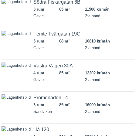
Södra Fiskargatan 6B
3 rum
65 m
11500 kr/mån
2
Gävle
2:a hand
Femte Tvärgatan 19C
3 rum
68 m
10810 kr/mån
2
Gävle
2:a hand
Västra Vägen 30A
4 rum
85 m
12202 kr/mån
2
Gävle
2:a hand
Promenaden 14
3 rum
85 m
16000 kr/mån
2
Sandviken
2:a hand
Hå 120