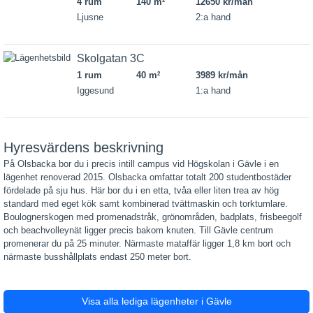
4 rum
140 m
12650 kr/mån
2
Ljusne
2:a hand
Skolgatan 3C
1 rum
40 m
3989 kr/mån
2
Iggesund
1:a hand
Hyresvärdens beskrivning
På Olsbacka bor du i precis intill campus vid Högskolan i Gävle i en
lägenhet renoverad 2015. Olsbacka omfattar totalt 200 studentbostäder
fördelade på sju hus. Här bor du i en etta, tvåa eller liten trea av hög
standard med eget kök samt kombinerad tvättmaskin och torktumlare.
Boulognerskogen med promenadstråk, grönområden, badplats, frisbeegolf
och beachvolleynät ligger precis bakom knuten. Till Gävle centrum
promenerar du på 25 minuter. Närmaste mataffär ligger 1,8 km bort och
närmaste busshållplats endast 250 meter bort.
Visa alla lediga lägenheter i Gävle