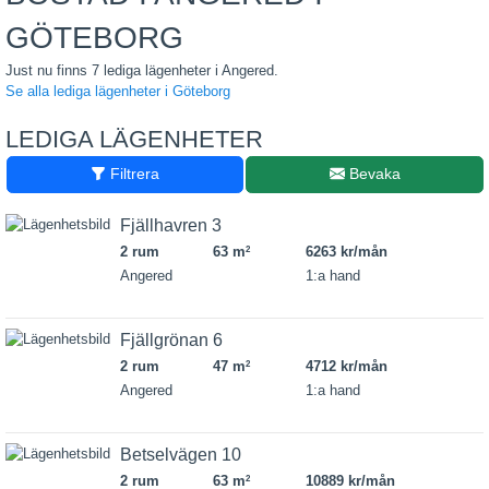
GÖTEBORG
Just nu finns 7 lediga lägenheter i Angered.
Se alla lediga lägenheter i Göteborg
LEDIGA LÄGENHETER
Filtrera
Bevaka
Fjällhavren 3
2 rum
63 m
6263 kr/mån
2
Angered
1:a hand
Fjällgrönan 6
2 rum
47 m
4712 kr/mån
2
Angered
1:a hand
Betselvägen 10
2 rum
63 m
10889 kr/mån
2