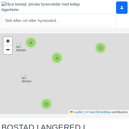
+
4
3
−
4
2
Leaflet
|
©
OpenStreetMap
contributors
BOSTAD I ANGERED I