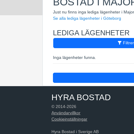
BOSTAD I MAJO
Just nu finns inga lediga lägenheter i Majo
Se alla lediga lägenheter i Göteborg
LEDIGA LÄGENHETER
Filtre
Inga lägenheter funna.
HYRA BOSTAD
© 2014-2026
Användarvillkor
Cookieinställningar
Hyra Bostad i Sverige AB