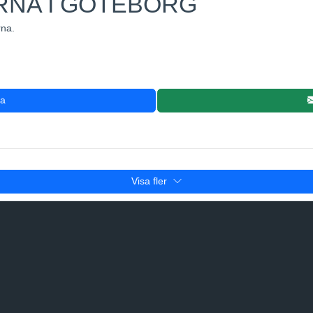
RNA I GÖTEBORG
5
rna.
3
ra
15
4
6
2
Visa fler
3
4