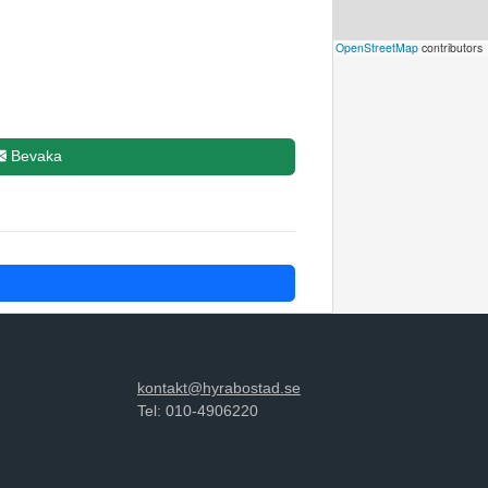
2
Leaflet
|
©
OpenStreetMap
contributors
Bevaka
2
kontakt@hyrabostad.se
Tel: 010-4906220