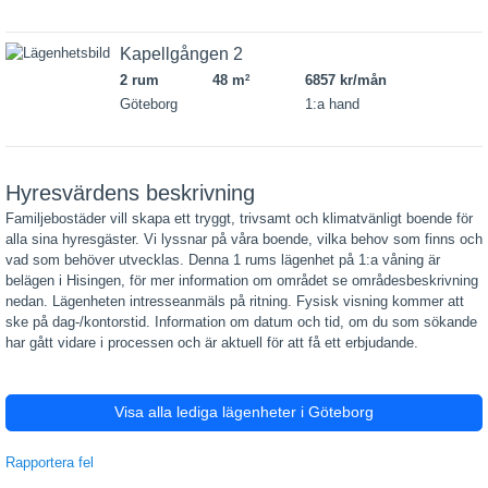
Kapellgången 2
2 rum
48 m
6857 kr/mån
2
Göteborg
1:a hand
Hyresvärdens beskrivning
Familjebostäder vill skapa ett tryggt, trivsamt och klimatvänligt boende för
alla sina hyresgäster. Vi lyssnar på våra boende, vilka behov som finns och
vad som behöver utvecklas. Denna 1 rums lägenhet på 1:a våning är
belägen i Hisingen, för mer information om området se områdesbeskrivning
nedan. Lägenheten intresseanmäls på ritning. Fysisk visning kommer att
ske på dag-/kontorstid. Information om datum och tid, om du som sökande
har gått vidare i processen och är aktuell för att få ett erbjudande.
Visa alla lediga lägenheter i Göteborg
Rapportera fel