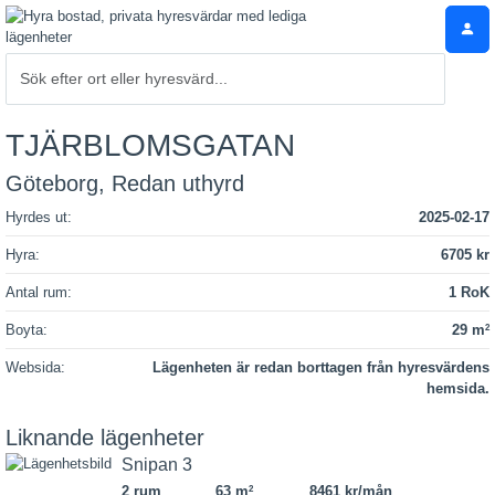
TJÄRBLOMSGATAN
Göteborg, Redan uthyrd
Hyrdes ut:
2025-02-17
Hyra:
6705 kr
Antal rum:
1 RoK
Boyta:
29 m
2
Websida:
Lägenheten är redan borttagen från hyresvärdens
hemsida.
Liknande lägenheter
Snipan 3
2 rum
63 m
8461 kr/mån
2