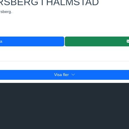
RSBERG I HALMSTAD
rsberg.
ra
Visa fler