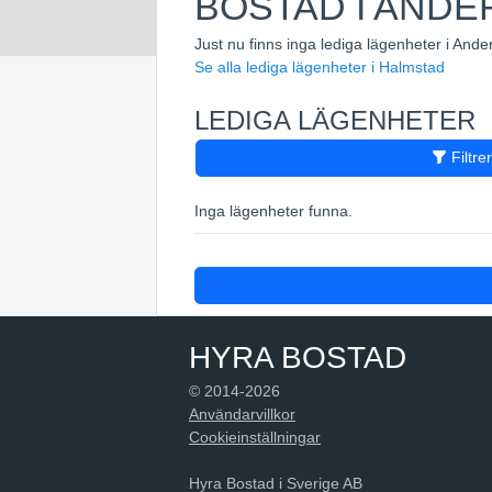
BOSTAD I ANDE
Just nu finns inga lediga lägenheter i Ande
Se alla lediga lägenheter i Halmstad
LEDIGA LÄGENHETER
Filtre
Inga lägenheter funna.
HYRA BOSTAD
© 2014-2026
Användarvillkor
Cookieinställningar
Hyra Bostad i Sverige AB