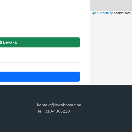
Leaflet
|
©
OpenStreetMap
contributors
Bevaka
kontakt@hyrabostad.se
Tel: 010-4906220