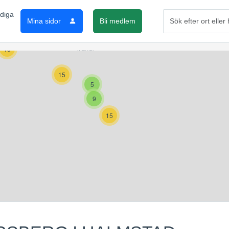
Mina sidor
Bli medlem
2
4
13
15
5
9
15