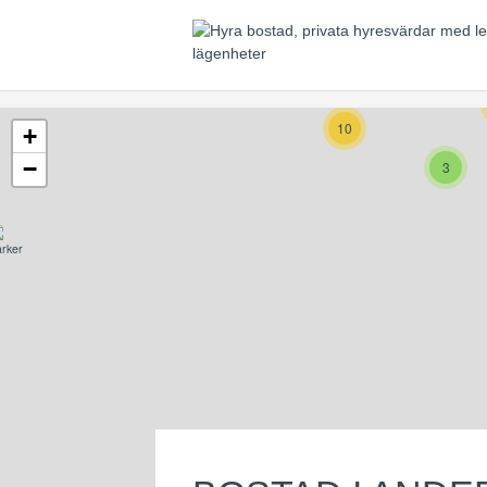
9
10
+
−
3