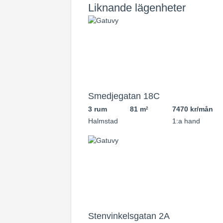
Liknande lägenheter
Smedjegatan 18C
3 rum
81 m
7470 kr/mån
2
Halmstad
1:a hand
Stenvinkelsgatan 2A