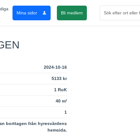
Mina sidor
Bli medlem
GEN
2024-10-16
5133 kr
1 RoK
40 m
2
1
an borttagen från hyresvärdens
hemsida.