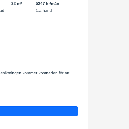
32 m
5247 kr/mån
2
ad
1:a hand
gsbesiktningen kommer kostnaden för att