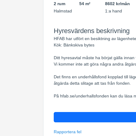
2 rum
54 m
8602 kr/mån
2
Halmstad
1:a hand
Hyresvärdens beskrivning
HFAB har utfört en besiktning av lägenhete
Kök: Bänkskiva bytes
Ditt hyresavtal måste ha börjat gälla innan
Vi kommer inte att göra några andra åtgärd
Det finns en underhållsfond kopplad till lä
åtgärda detta slitage att tas från fonden.
På hfab.se/underhallsfonden kan du läsa 
Rapportera fel