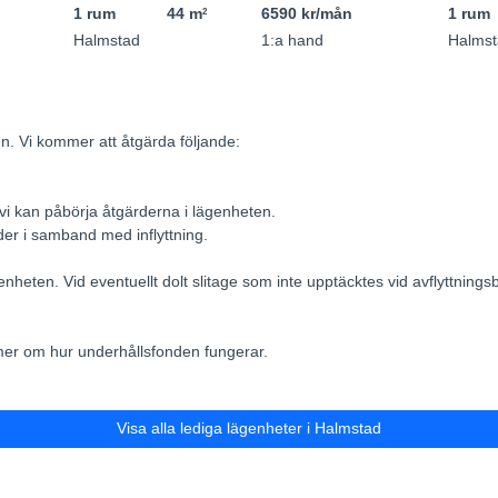
1 rum
44 m
6590 kr/mån
1 rum
2
Halmstad
1:a hand
Halmst
n. Vi kommer att åtgärda följande:
 vi kan påbörja åtgärderna i lägenheten.
er i samband med inflyttning.
genheten. Vid eventuellt dolt slitage som inte upptäcktes vid avflyttnin
mer om hur underhållsfonden fungerar.
Visa alla lediga lägenheter i Halmstad