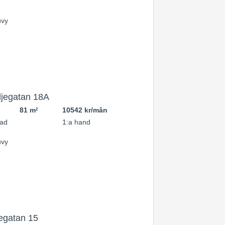
jegatan 18A
81 m
10542 kr/mån
2
ad
1:a hand
egatan 15