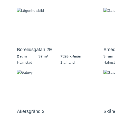
Boreliusgatan 2E
Smed
2 rum
37 m
7526 kr/mån
3 rum
2
Halmstad
1:a hand
Halmst
Åkersgränd 3
Skån