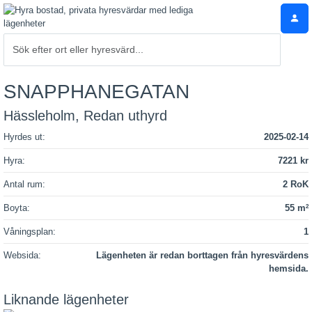
SNAPPHANEGATAN
Hässleholm, Redan uthyrd
Hyrdes ut:
2025-02-14
Hyra:
7221 kr
Antal rum:
2 RoK
Boyta:
55 m
2
Våningsplan:
1
Websida:
Lägenheten är redan borttagen från hyresvärdens
hemsida.
Liknande lägenheter