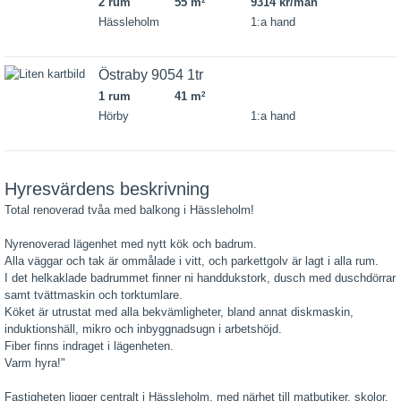
2 rum
55 m
9314 kr/mån
2
Hässleholm
1:a hand
Östraby 9054 1tr
1 rum
41 m
2
Hörby
1:a hand
Hyresvärdens beskrivning
Total renoverad tvåa med balkong i Hässleholm!
Nyrenoverad lägenhet med nytt kök och badrum.
Alla väggar och tak är ommålade i vitt, och parkettgolv är lagt i alla rum.
I det helkaklade badrummet finner ni handdukstork, dusch med duschdörrar
samt tvättmaskin och torktumlare.
Köket är utrustat med alla bekvämligheter, bland annat diskmaskin,
induktionshäll, mikro och inbyggnadsugn i arbetshöjd.
Fiber finns indraget i lägenheten.
Varm hyra!"
Fastigheten ligger centralt i Hässleholm, med närhet till matbutiker, skolor,