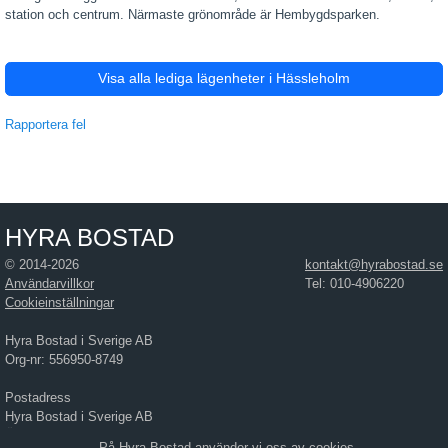
station och centrum. Närmaste grönområde är Hembygdsparken.
Visa alla lediga lägenheter i Hässleholm
Rapportera fel
HYRA BOSTAD
© 2014-2026
kontakt@hyrabostad.se
Användarvillkor
Tel: 010-4906220
Cookieinställningar
Hyra Bostad i Sverige AB
Org-nr: 556950-8749
Postadress
Hyra Bostad i Sverige AB
Östra Hamngatan 17
På Hyra Bostad använder vi oss av cookies