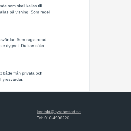
e som skall kallas till
allas på visning. Som regel
esvärdar. Som registrerad
ste dygnet. Du kan söka
kt både från privata och
 hyresvärdar.
kontakt@hyrabostad.se
Tel: 010-4906220