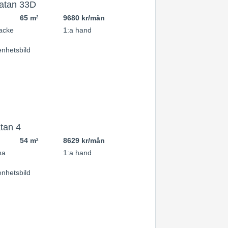
atan 33D
65 m
9680 kr/mån
2
acke
1:a hand
tan 4
54 m
8629 kr/mån
2
na
1:a hand