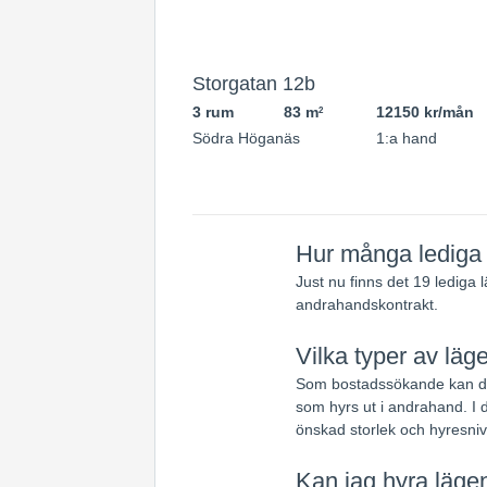
Storgatan 12b
3 rum
83 m
12150 kr/mån
2
Södra Höganäs
1:a hand
Hur många lediga 
Just nu finns det 19 lediga
andrahandskontrakt.
Vilka typer av läg
Som bostadssökande kan du 
som hyrs ut i andrahand. I d
önskad storlek och hyresniv
Kan jag hyra lägen