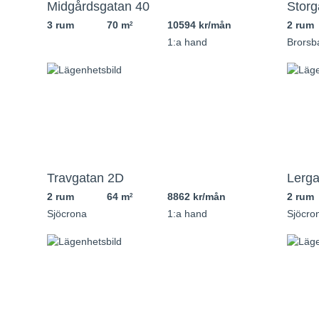
Midgårdsgatan 40
Storg
3 rum
70 m
10594 kr/mån
2 rum
2
1:a hand
Brorsb
Travgatan 2D
Lerga
2 rum
64 m
8862 kr/mån
2 rum
2
Sjöcrona
1:a hand
Sjöcro