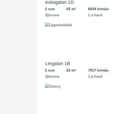
Askegatan 1D
2 rum
62 m
8034 kr/mån
2
Sjöcrona
1:a hand
Lergatan 1B
2 rum
62 m
7917 kr/mån
2
Sjöcrona
1:a hand