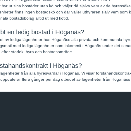
 hyr ut sina bostäder utan kö och väljer då själva vem av de hyressökand
nheter finns ingen bostadskö och där väljer uthyraren själv vem som k
ala bostadsbolag alltid ut med kötid.
bbt en ledig bostad i Höganäs?
udet av lediga lägenheter hos Höganäss alla privata och kommunala hyr
gsmail med lediga lägenheter som inkommit i Höganäs under det sena
 efter storlek, hyra och bostadsområde.
örstahandskontrakt i Höganäs?
 lägenheter från alla hyresvärdar i Höganäs. Vi visar förstahandskontra
uppdaterar flera gånger per dag utbudet av lägenheter från Höganäss