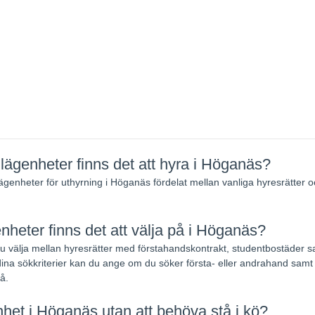
lägenheter finns det att hyra i Höganäs?
 lägenheter för uthyrning i Höganäs fördelat mellan vanliga hyresrätter
enheter finns det att välja på i Höganäs?
välja mellan hyresrätter med förstahandskontrakt, studentbostäder 
ina sökkriterier kan du ange om du söker första- eller andrahand samt na
å.
het i Höganäs utan att behöva stå i kö?