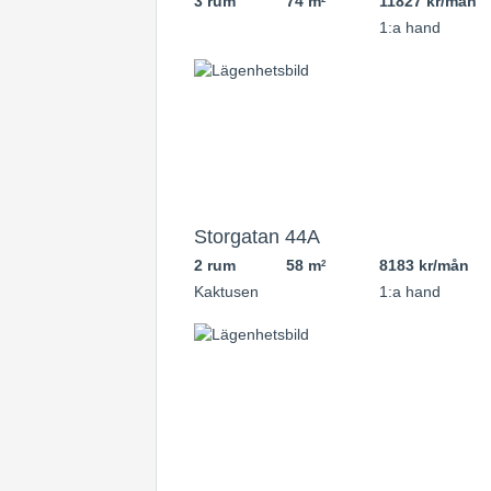
3 rum
74 m
11827 kr/mån
1:a hand
Storgatan 44A
2 rum
58 m
8183 kr/mån
2
Kaktusen
1:a hand