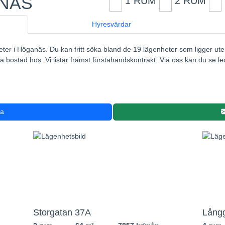
ANÄS
1 RUM
2 RUM
Hyresvärdar
eter i Höganäs. Du kan fritt söka bland de 19 lägenheter som ligger ute 
 bostad hos. Vi listar främst förstahandskontrakt. Via oss kan du se le
ra
Storgatan 37A
Lång
2