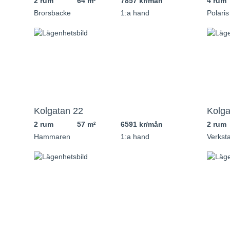
2 rum
64 m
7857 kr/mån
4 rum
Brorsbacke
1:a hand
Polaris
Kolgatan 22
Kolga
2 rum
57 m
6591 kr/mån
2 rum
2
Hammaren
1:a hand
Verkst