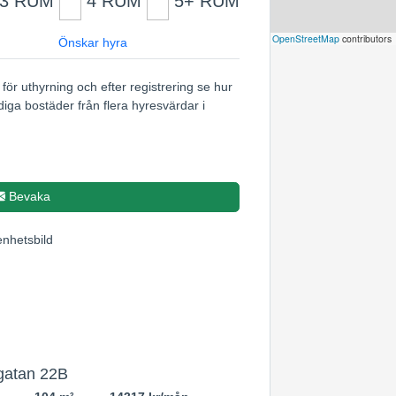
3 RUM
4 RUM
5+ RUM
Leaflet
|
©
OpenStreetMap
contributors
Önskar hyra
för uthyrning och efter registrering se hur
diga bostäder från flera hyresvärdar i
Bevaka
3
2
17
gatan 22B
2