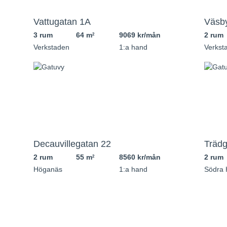
Vattugatan 1A
Väsb
3 rum
64 m
9069 kr/mån
2 rum
2
Verkstaden
1:a hand
Verkst
Decauvillegatan 22
Trädg
2 rum
55 m
8560 kr/mån
2 rum
2
Höganäs
1:a hand
Södra