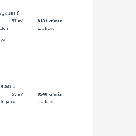
ygatan 8
57 m
8183 kr/mån
2
aden
1:a hand
atan 1
53 m
8248 kr/mån
2
 Höganäs
1:a hand