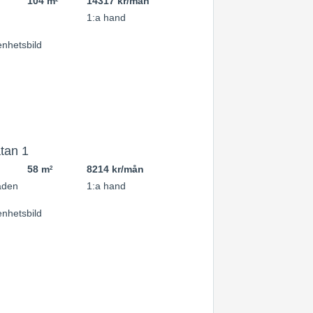
104 m
14317 kr/mån
6
1:a hand
tan 1
58 m
8214 kr/mån
2
aden
1:a hand