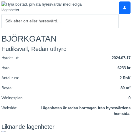
BJÖRKGATAN
Hudiksvall, Redan uthyrd
Hyrdes ut:
2024-07-17
Hyra:
6233 kr
Antal rum:
2 RoK
Boyta:
80 m
2
Våningsplan:
0
Websida:
Lägenheten är redan borttagen från hyresvärdens
hemsida.
Liknande lägenheter