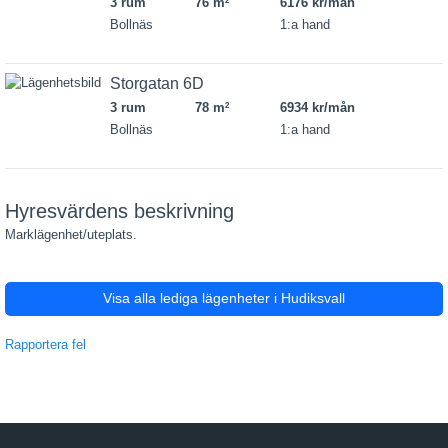
3 rum
76 m
6176 kr/mån
2
Bollnäs
1:a hand
Storgatan 6D
3 rum
78 m
6934 kr/mån
2
Bollnäs
1:a hand
Hyresvärdens beskrivning
Marklägenhet/uteplats.
Visa alla lediga lägenheter i Hudiksvall
Rapportera fel