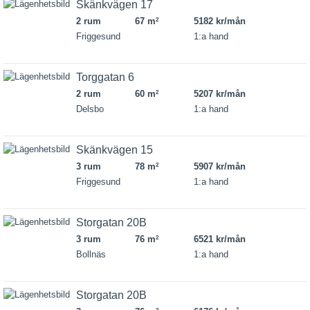
Skänkvägen 17
2 rum
67 m
5182 kr/mån
2
Friggesund
1:a hand
Torggatan 6
2 rum
60 m
5207 kr/mån
2
Delsbo
1:a hand
Skänkvägen 15
3 rum
78 m
5907 kr/mån
2
Friggesund
1:a hand
Storgatan 20B
3 rum
76 m
6521 kr/mån
2
Bollnäs
1:a hand
Storgatan 20B