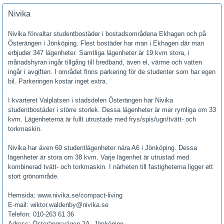
Nivika
Nivika förvaltar studentbostäder i bostadsområdena Ekhagen och på
Österängen i Jönköping. Flest bostäder har man i Ekhagen där man
erbjuder 347 lägenheter. Samtliga lägenheter är 19 kvm stora, i
månadshyran ingår tillgång till bredband, även el, värme och vatten
ingår i avgiften. I området finns parkering för de studenter som har egen
bil. Parkeringen kostar inget extra.
I kvarteret Valplatsen i stadsdelen Österängen har Nivika
studentbostäder i större storlek. Dessa lägenheter är mer rymliga om 33
kvm. Lägenheterna är fullt utrustade med frys/spis/ugn/tvätt- och
torkmaskin.
Nivika har även 60 studentlägenheter nära A6 i Jönköping. Dessa
lägenheter är stora om 38 kvm. Varje lägenhet är utrustad med
kombinerad tvätt- och torkmaskin. I närheten till fastigheterna ligger ett
stort grönområde.
Hemsida: www.nivika.se/compact-living
E-mail: wiktor.waldenby@nivika.se
Telefon: 010-263 61 36
Adress: Österängsvägen 2A, Jönköping