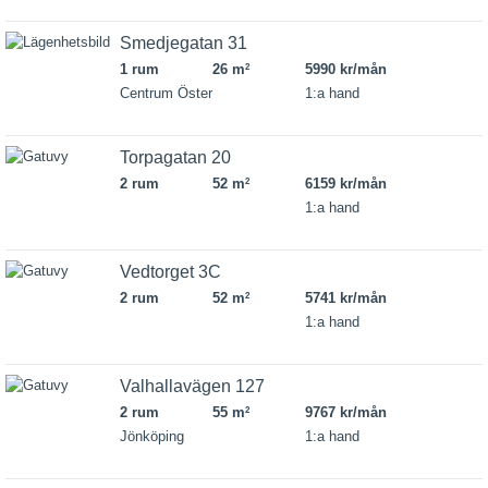
Smedjegatan 31
1 rum
26 m
5990 kr/mån
2
Centrum Öster
1:a hand
Torpagatan 20
2 rum
52 m
6159 kr/mån
2
1:a hand
Vedtorget 3C
2 rum
52 m
5741 kr/mån
2
1:a hand
Valhallavägen 127
2 rum
55 m
9767 kr/mån
2
Jönköping
1:a hand