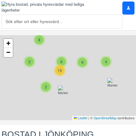
8
+
−
2
9
4
9
15
2
Leaflet
|
©
OpenStreetMap
contributors
BOSTAD I JÖNKÖPING