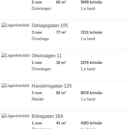
2 rum
60 m
5699 kr/mån
2
Österängen
1:a hand
Oxhagsgatan 105
3 rum
77 m
7231 kr/mån
2
Öxnehaga
1:a hand
Orionvägen 11
1 rum
18 m
2276 kr/mån
2
Österängen
1:a hand
Havsörnsgatan 125
3 rum
82 m
8078 kr/mån
2
Råslätt
1:a hand
Birkagatan 16A
1 rum
41 m
4383 kr/mån
2