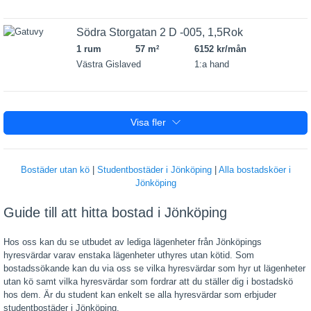
Södra Storgatan 2 D -005, 1,5Rok
1 rum
57 m
6152 kr/mån
2
Västra Gislaved
1:a hand
Visa fler
Bostäder utan kö
|
Studentbostäder i Jönköping
|
Alla bostadsköer i
Jönköping
Guide till att hitta bostad i Jönköping
Hos oss kan du se utbudet av lediga lägenheter från Jönköpings
hyresvärdar varav enstaka lägenheter uthyres utan kötid. Som
bostadssökande kan du via oss se vilka hyresvärdar som hyr ut lägenheter
utan kö samt vilka hyresvärdar som fordrar att du ställer dig i bostadskö
hos dem. Är du student kan enkelt se alla hyresvärdar som erbjuder
studentbostäder i Jönköping.