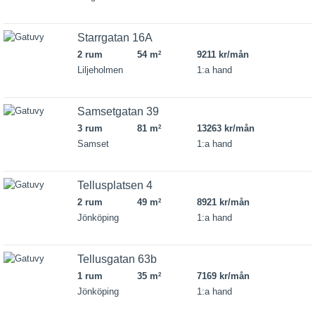
Starrgatan 16A
2 rum
54 m
9211 kr/mån
2
Liljeholmen
1:a hand
Samsetgatan 39
3 rum
81 m
13263 kr/mån
2
Samset
1:a hand
Tellusplatsen 4
2 rum
49 m
8921 kr/mån
2
Jönköping
1:a hand
Tellusgatan 63b
1 rum
35 m
7169 kr/mån
2
Jönköping
1:a hand