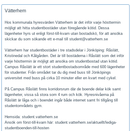
Vätterhem
Hos kommunala hyresvärden Vätterhem är det inför varje hösttermin
möjligt att hitta studentbostäder utan föregående kötid. Dessa
lägenheter hyrs ut enligt först-till-kvarn utan bostadskö, för att ansöka
skickar du som sökande ett e-mail till student@vatterhem.se
Vätterhem har studentbostäder i tre stadsdelar i Jönköping: Råslätt,
Kristinedal och Kålgården. Det är till bostäderna i Råslätt som det inför
varje hösttermin är möjligt att ansöka om studentbostad utan kötid.
Campus Råslätt är ett stort studentbostadsområde med 600 lägenheter
för studenter. Från området tar du dig med buss till Jönköpings
universitet med buss på cirka 10 minuter eller en kvart med cykel.
På Campus Råslätt finns korridorsrum där de boende delar kök samt
lägenheter, vissa så stora som 4 rum och kök. Hyresnivåerna på
Råslätt är låga och i boendet ingår både internet samt fri tillgång till
studentområdets gym.
Hemsida: student.vatterhem.se
Ansök om först-till-kvarn här: student.vatterhem.se/aktuellt/lediga-
studentboenden-till-hosten