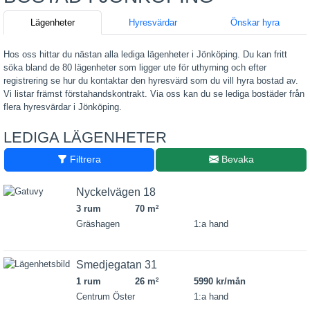
Lägenheter
Hyresvärdar
Önskar hyra
Hos oss hittar du nästan alla lediga lägenheter i Jönköping. Du kan fritt
söka bland de 80 lägenheter som ligger ute för uthyrning och efter
registrering se hur du kontaktar den hyresvärd som du vill hyra bostad av.
Vi listar främst förstahandskontrakt. Via oss kan du se lediga bostäder från
flera hyresvärdar i Jönköping.
LEDIGA LÄGENHETER
Filtrera
Bevaka
Nyckelvägen 18
3 rum
70 m
2
Gräshagen
1:a hand
Smedjegatan 31
1 rum
26 m
5990 kr/mån
2
Centrum Öster
1:a hand