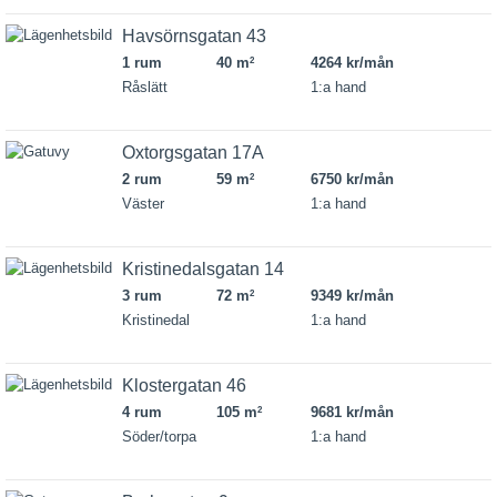
Havsörnsgatan 43
1 rum
40 m
4264 kr/mån
2
Råslätt
1:a hand
Oxtorgsgatan 17A
2 rum
59 m
6750 kr/mån
2
Väster
1:a hand
Kristinedalsgatan 14
3 rum
72 m
9349 kr/mån
2
Kristinedal
1:a hand
Klostergatan 46
4 rum
105 m
9681 kr/mån
2
Söder/torpa
1:a hand