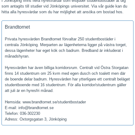
I Jönköping finns flera hyresvärdar som erbjuder studentbostäder åt dig
som antagits till studier vid Jönköpings universitet. Via vår guide kan du
hitta alla hyresvärdar som du har möjlighet att ansöka om bostad hos.
Brandtornet
Privata hyresvärden Brandtornet förvaltar 250 studentbostäder i
centrala Jönköping. Merparten av lägenheterna ligger på västra torget,
dessa lägenheter har eget kök och badrum. Bredband är inkluderat i
månadshyran.
Hyresvärden har även billiga korridorsrum. Centralt vid Östra Storgatan
finns 14 studentrum om 25 kvm med egen dusch och toalett men där
de boende delar badrum. Hyresvärden har ytterligare ett centralt beläget
studentboende med 16 studentrum. För alla korridor/studentrum gäller
att juli är en hyresfri månad.
Hemsida: www.brandtornet.se/studentbostader
E-mail: info@brandtornet.se
Telefon: 036-302230
Adress: Oxtorgsgatan 3, Jönköping