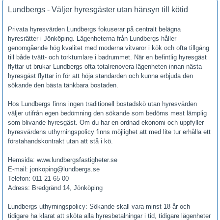
Lundbergs - Väljer hyresgäster utan hänsyn till kötid
Privata hyresvärden Lundbergs fokuserar på centralt belägna
hyresrätter i Jönköping. Lägenheterna från Lundbergs håller
genomgående hög kvalitet med moderna vitvaror i kök och ofta tillgång
till både tvätt- och torktumlare i badrummet. När en befintlig hyresgäst
flyttar ut brukar Lundbergs ofta totalrenovera lägenheten innan nästa
hyresgäst flyttar in för att höja standarden och kunna erbjuda den
sökande den bästa tänkbara bostaden.
Hos Lundbergs finns ingen traditionell bostadskö utan hyresvärden
väljer utifrån egen bedömning den sökande som bedöms mest lämplig
som blivande hyresgäst. Om du har en ordnad ekonomi och uppfyller
hyresvärdens uthyrningspolicy finns möjlighet att med lite tur erhålla ett
förstahandskontrakt utan att stå i kö.
Hemsida: www.lundbergsfastigheter.se
E-mail: jonkoping@lundbergs.se
Telefon: 011-21 65 00
Adress: Bredgränd 14, Jönköping
Lundbergs uthyrningspolicy: Sökande skall vara minst 18 år och
tidigare ha klarat att sköta alla hyresbetalningar i tid, tidigare lägenheter