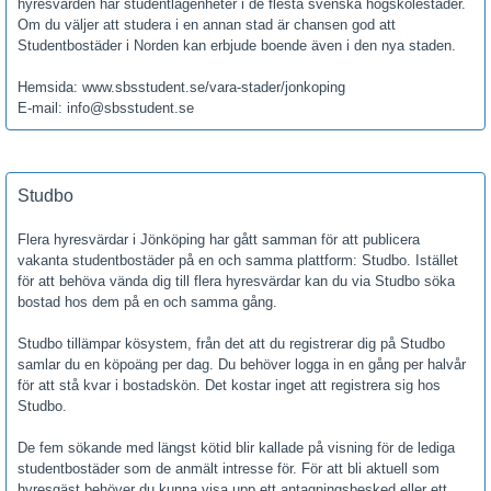
hyresvärden har studentlägenheter i de flesta svenska högskolestäder.
Om du väljer att studera i en annan stad är chansen god att
Studentbostäder i Norden kan erbjude boende även i den nya staden.
Hemsida: www.sbsstudent.se/vara-stader/jonkoping
E-mail: info@sbsstudent.se
Studbo
Flera hyresvärdar i Jönköping har gått samman för att publicera
vakanta studentbostäder på en och samma plattform: Studbo. Istället
för att behöva vända dig till flera hyresvärdar kan du via Studbo söka
bostad hos dem på en och samma gång.
Studbo tillämpar kösystem, från det att du registrerar dig på Studbo
samlar du en köpoäng per dag. Du behöver logga in en gång per halvår
för att stå kvar i bostadskön. Det kostar inget att registrera sig hos
Studbo.
De fem sökande med längst kötid blir kallade på visning för de lediga
studentbostäder som de anmält intresse för. För att bli aktuell som
hyresgäst behöver du kunna visa upp ett antagningsbesked eller ett