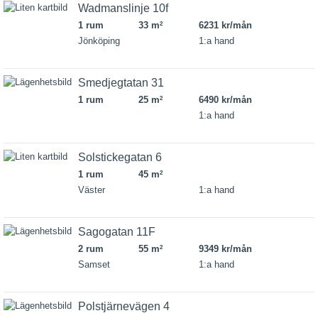
Wadmanslinje 10f
1 rum
33 m
6231 kr/mån
2
Jönköping
1:a hand
Smedjegtatan 31
1 rum
25 m
6490 kr/mån
2
1:a hand
Solstickegatan 6
1 rum
45 m
2
Väster
1:a hand
Sagogatan 11F
2 rum
55 m
9349 kr/mån
2
Samset
1:a hand
Polstjärnevägen 4