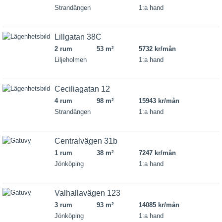
Strandängen
1:a hand
Lillgatan 38C
2 rum
53 m
5732 kr/mån
2
Liljeholmen
1:a hand
Ceciliagatan 12
4 rum
98 m
15943 kr/mån
2
Strandängen
1:a hand
Centralvägen 31b
1 rum
38 m
7247 kr/mån
2
Jönköping
1:a hand
Valhallavägen 123
3 rum
93 m
14085 kr/mån
2
Jönköping
1:a hand