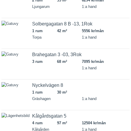
2 rum
55 m
6294 kr/mån
Ljungarum
1:a hand
Solbergagatan 8 B -13, 1Rok
1 rum
42 m
5556 kr/mån
2
Torpa
1:a hand
Brahegatan 3 -03, 3Rok
3 rum
68 m
7095 kr/mån
2
1:a hand
Nyckelvägen 8
1 rum
30 m
2
Gräshagen
1:a hand
Kålgårdsgatan 5
4 rum
97 m
12504 kr/mån
2
Kålgården
1:a hand