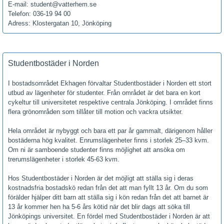
E-mail: student@vatterhem.se
Telefon: 036-19 94 00
Adress: Klostergatan 10, Jönköping
Studentbostäder i Norden
I bostadsområdet Ekhagen förvaltar Studentbostäder i Norden ett stort
utbud av lägenheter för studenter. Från området är det bara en kort
cykeltur till universitetet respektive centrala Jönköping. I området finns
flera grönområden som tillåter till motion och vackra utsikter.
Hela området är nybyggt och bara ett par år gammalt, därigenom håller
bostäderna hög kvalitet. Enrumslägenheter finns i storlek 25–33 kvm.
Om ni är samboende studenter finns möjlighet att ansöka om
trerumslägenheter i storlek 45-63 kvm.
Hos Studentbostäder i Norden är det möjligt att ställa sig i deras
kostnadsfria bostadskö redan från det att man fyllt 13 år. Om du som
förälder hjälper ditt barn att ställa sig i kön redan från det att barnet är
13 år kommer hen ha 5-6 års kötid när det blir dags att söka till
Jönköpings universitet. En fördel med Studentbostäder i Norden är att