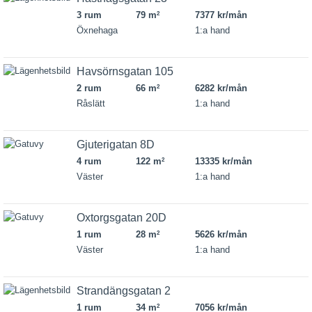
3 rum
79 m
7377 kr/mån
2
Öxnehaga
1:a hand
Havsörnsgatan 105
2 rum
66 m
6282 kr/mån
2
Råslätt
1:a hand
Gjuterigatan 8D
4 rum
122 m
13335 kr/mån
2
Väster
1:a hand
Oxtorgsgatan 20D
1 rum
28 m
5626 kr/mån
2
Väster
1:a hand
Strandängsgatan 2
1 rum
34 m
7056 kr/mån
2