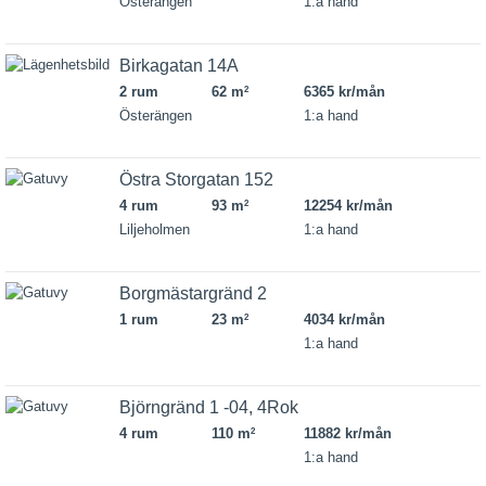
Österängen
1:a hand
Birkagatan 14A
2 rum
62 m
6365 kr/mån
2
Österängen
1:a hand
Östra Storgatan 152
4 rum
93 m
12254 kr/mån
2
Liljeholmen
1:a hand
Borgmästargränd 2
1 rum
23 m
4034 kr/mån
2
1:a hand
Björngränd 1 -04, 4Rok
4 rum
110 m
11882 kr/mån
2
1:a hand