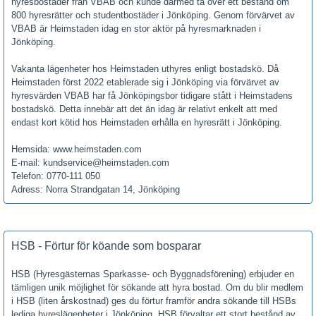
hyresbostäder från VBAB och kunde därmed ta över ett bestånd om
800 hyresrätter och studentbostäder i Jönköping. Genom förvärvet av
VBAB är Heimstaden idag en stor aktör på hyresmarknaden i
Jönköping.
Vakanta lägenheter hos Heimstaden uthyres enligt bostadskö. Då
Heimstaden först 2022 etablerade sig i Jönköping via förvärvet av
hyresvärden VBAB har få Jönköpingsbor tidigare stått i Heimstadens
bostadskö. Detta innebär att det än idag är relativt enkelt att med
endast kort kötid hos Heimstaden erhålla en hyresrätt i Jönköping.
Hemsida: www.heimstaden.com
E-mail: kundservice@heimstaden.com
Telefon: 0770-111 050
Adress: Norra Strandgatan 14, Jönköping
HSB - Förtur för köande som bosparar
HSB (Hyresgästernas Sparkasse- och Byggnadsförening) erbjuder en
tämligen unik möjlighet för sökande att hyra bostad. Om du blir medlem
i HSB (liten årskostnad) ges du förtur framför andra sökande till HSBs
lediga hyreslägenheter i Jönköping. HSB förvaltar ett stort bestånd av