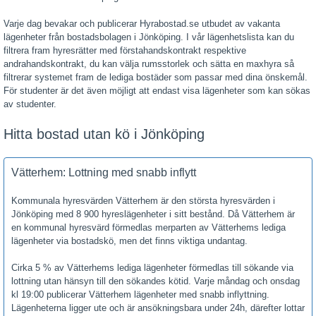
Varje dag bevakar och publicerar Hyrabostad.se utbudet av vakanta
lägenheter från bostadsbolagen i Jönköping. I vår lägenhetslista kan du
filtrera fram hyresrätter med förstahandskontrakt respektive
andrahandskontrakt, du kan välja rumsstorlek och sätta en maxhyra så
filtrerar systemet fram de lediga bostäder som passar med dina önskemål.
För studenter är det även möjligt att endast visa lägenheter som kan sökas
av studenter.
Hitta bostad utan kö i Jönköping
Vätterhem: Lottning med snabb inflytt
Kommunala hyresvärden Vätterhem är den största hyresvärden i
Jönköping med 8 900 hyreslägenheter i sitt bestånd. Då Vätterhem är
en kommunal hyresvärd förmedlas merparten av Vätterhems lediga
lägenheter via bostadskö, men det finns viktiga undantag.
Cirka 5 % av Vätterhems lediga lägenheter förmedlas till sökande via
lottning utan hänsyn till den sökandes kötid. Varje måndag och onsdag
kl 19:00 publicerar Vätterhem lägenheter med snabb inflyttning.
Lägenheterna ligger ute och är ansökningsbara under 24h, därefter lottar