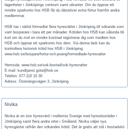
lägenheter i Jönköpings centrum samt utkanter. Om du öppnar ett
mindre sparkonto hos HSB får du därutöver extra förtur framför andra
medlemmar.
HSB har i närtid förmedlat flera hyresrätter i Jönköping till sökande som
varit bosparare i bara ett per månader. Kötiden hos HSB kan sålunda bli
kort om du mot en mindre kostnad registrerar dig som medlem hos
HSB och öppnar ett sparkonto hos dem. Via denna länk kan du
kontrollera historisk kötid hos HSB i Jönköping:
www.hsb.se/bospara/fortur-och-poang/formedlade-hyresratter
Hemsida: www.hsb.se/sok-bostad/sok-hyresratter
E-mail: kundtjanst.gota@hsb.se
Telefon: 077-110 10 30
Adress: Österängsvägen 3, Jönköping
Nivika
Nivika är en stor hyresvärd i mellersta Sverige med hyresbostäder i
Jönköping samt flera andra orter i Småland. Nivika väljer nya
hyresgäster utifrån den sökandes kötid. Det är gratis att stå i bostadskö