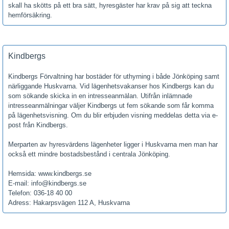
skall ha skötts på ett bra sätt, hyresgäster har krav på sig att teckna
hemförsäkring.
Kindbergs
Kindbergs Förvaltning har bostäder för uthyrning i både Jönköping samt
närliggande Huskvarna. Vid lägenhetsvakanser hos Kindbergs kan du
som sökande skicka in en intresseanmälan. Utifrån inlämnade
intresseanmälningar väljer Kindbergs ut fem sökande som får komma
på lägenhetsvisning. Om du blir erbjuden visning meddelas detta via e-
post från Kindbergs.
Merparten av hyresvärdens lägenheter ligger i Huskvarna men man har
också ett mindre bostadsbestånd i centrala Jönköping.
Hemsida: www.kindbergs.se
E-mail: info@kindbergs.se
Telefon: 036-18 40 00
Adress: Hakarpsvägen 112 A, Huskvarna