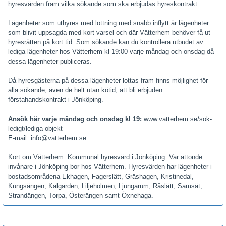
hyresvärden fram vilka sökande som ska erbjudas hyreskontrakt.
Lägenheter som uthyres med lottning med snabb inflytt är lägenheter
som blivit uppsagda med kort varsel och där Vätterhem behöver få ut
hyresrätten på kort tid. Som sökande kan du kontrollera utbudet av
lediga lägenheter hos Vätterhem kl 19:00 varje måndag och onsdag då
dessa lägenheter publiceras.
Då hyresgästerna på dessa lägenheter lottas fram finns möjlighet för
alla sökande, även de helt utan kötid, att bli erbjuden
förstahandskontrakt i Jönköping.
Ansök här varje måndag och onsdag kl 19:
www.vatterhem.se/sok-
ledigt/lediga-objekt
E-mail: info@vatterhem.se
Kort om Vätterhem: Kommunal hyresvärd i Jönköping. Var åttonde
invånare i Jönköping bor hos Vätterhem. Hyresvärden har lägenheter i
bostadsområdena Ekhagen, Fagerslätt, Gräshagen, Kristinedal,
Kungsängen, Kålgården, Liljeholmen, Ljungarum, Råslätt, Samsät,
Strandängen, Torpa, Österängen samt Öxnehaga.