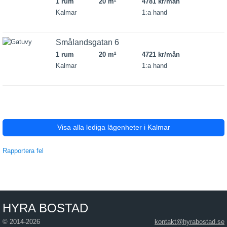
1 rum
20 m
4781 kr/mån
2
Kalmar
1:a hand
Smålandsgatan 6
1 rum
20 m
4721 kr/mån
2
Kalmar
1:a hand
Visa alla lediga lägenheter i Kalmar
Rapportera fel
HYRA BOSTAD
© 2014-2026
kontakt@hyrabostad.se