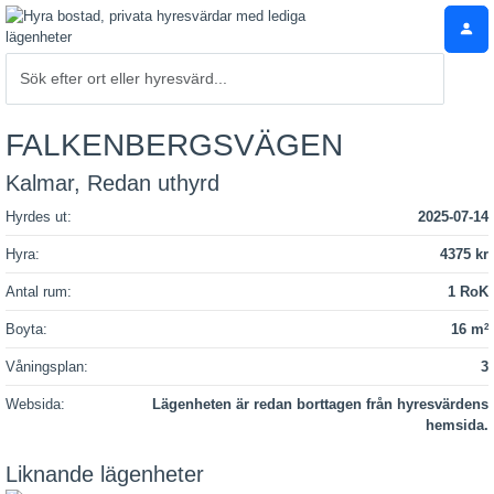
FALKENBERGSVÄGEN
Kalmar, Redan uthyrd
Hyrdes ut:
2025-07-14
Hyra:
4375 kr
Antal rum:
1 RoK
Boyta:
16 m
2
Våningsplan:
3
Websida:
Lägenheten är redan borttagen från hyresvärdens
hemsida.
Liknande lägenheter