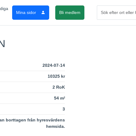
Mina sidor
Bli medlem
N
2024-07-14
10325 kr
2 RoK
54 m
2
3
an borttagen från hyresvärdens
hemsida.