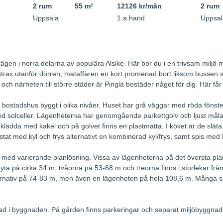
2 rum
55 m
12126 kr/mån
2 rum
2
Uppsala
1:a hand
Uppsal
gen i norra delarna av populära Alsike. Här bor du i en trivsam miljö
strax utanför dörren, mataffären en kort promenad bort liksom bussen som
 och närheten till större städer är Pingla bostäder något för dig. Här få
t bostadshus byggt i olika nivåer. Huset har grå väggar med röda föns
med solceller. Lägenheterna har genomgående parkettgolv och ljust mål
lädda med kakel och på golvet finns en plastmatta. I köket är de släta 
tat med kyl och frys alternativt en kombinerad kyl/frys, samt spis med h
r med varierande planlösning. Vissa av lägenheterna på det översta pl
yta på cirka 34 m, tvåorna på 53-68 m och treorna finns i storlekar från
ernativ på 74-83 m, men även en lägenheten på hela 108,6 m. Många sp
ad i byggnaden. På gården finns parkeringar och separat miljöbyggnad, 