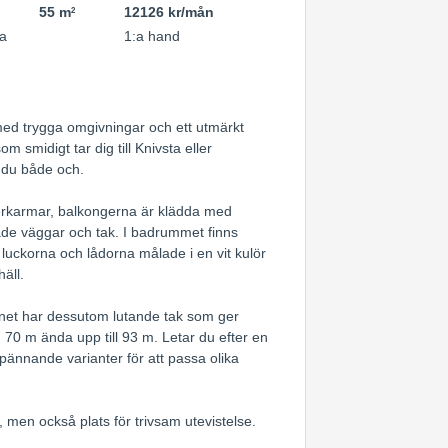
55 m
12126 kr/mån
2
a
1:a hand
 med trygga omgivningar och ett utmärkt
 smidigt tar dig till Knivsta eller
r du både och.
terkarmar, balkongerna är klädda med
ade väggar och tak. I badrummet finns
luckorna och lådorna målade i en vit kulör
äll.
anet har dessutom lutande tak som ger
 70 m ända upp till 93 m. Letar du efter en
ännande varianter för att passa olika
men också plats för trivsam utevistelse.