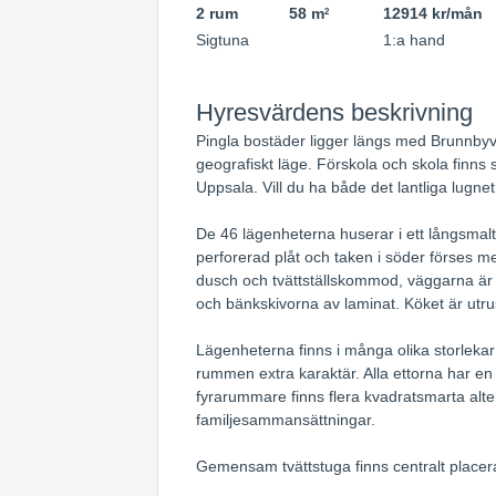
2 rum
58 m
12914 kr/mån
2
Sigtuna
1:a hand
Hyresvärdens beskrivning
Pingla bostäder ligger längs med Brunnbyvä
geografiskt läge. Förskola och skola finns 
Uppsala. Vill du ha både det lantliga lugnet
De 46 lägenheterna huserar i ett långsmal
perforerad plåt och taken i söder förses 
dusch och tvättställskommod, väggarna är k
och bänkskivorna av laminat. Köket är utrus
Lägenheterna finns i många olika storleka
rummen extra karaktär. Alla ettorna har en 
fyrarummare finns flera kvadratsmarta alt
familjesammansättningar.
Gemensam tvättstuga finns centralt placer