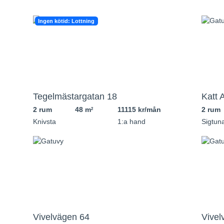
Ingen kötid: Lottning
Tegelmästargatan 18
Katt 
2 rum
48 m
11115 kr/mån
2 rum
2
Knivsta
1:a hand
Sigtun
Vivelvägen 64
Vivel