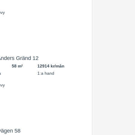
Anders Gränd 12
58 m
12914 kr/mån
2
a
1:a hand
vägen 58