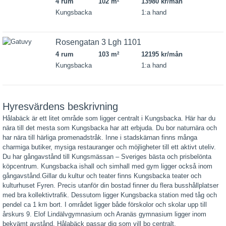
4 rum
102 m
13980 kr/mån
2
Kungsbacka
1:a hand
Rosengatan 3 Lgh 1101
4 rum
103 m
12195 kr/mån
2
Kungsbacka
1:a hand
Hyresvärdens beskrivning
Hålabäck är ett litet område som ligger centralt i Kungsbacka. Här har du
nära till det mesta som Kungsbacka har att erbjuda. Du bor naturnära och
har nära till härliga promenadstråk. Inne i stadskärnan finns många
charmiga butiker, mysiga restauranger och möjligheter till ett aktivt uteliv.
Du har gångavstånd till Kungsmässan – Sveriges bästa och prisbelönta
köpcentrum. Kungsbacka ishall och simhall med gym ligger också inom
gångavstånd.Gillar du kultur och teater finns Kungsbacka teater och
kulturhuset Fyren. Precis utanför din bostad finner du flera busshållplatser
med bra kollektivtrafik. Dessutom ligger Kungsbacka station med tåg och
pendel ca 1 km bort. I området ligger både förskolor och skolar upp till
årskurs 9. Elof Lindälvgymnasium och Aranäs gymnasium ligger inom
bekvämt avstånd. Hålabäck passar dig som vill bo centralt.