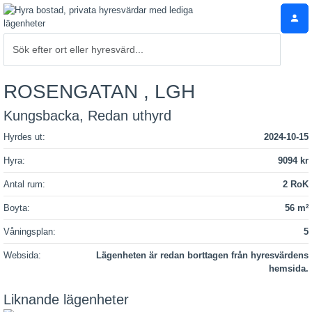
ROSENGATAN , LGH
Kungsbacka, Redan uthyrd
Hyrdes ut:
2024-10-15
Hyra:
9094 kr
Antal rum:
2 RoK
Boyta:
56 m
2
Våningsplan:
5
Websida:
Lägenheten är redan borttagen från hyresvärdens
hemsida.
Liknande lägenheter