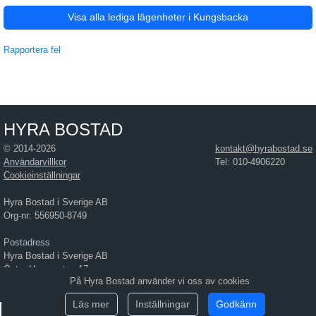
Visa alla lediga lägenheter i Kungsbacka
Rapportera fel
HYRA BOSTAD
© 2014-2026
kontakt@hyrabostad.se
Användarvillkor
Tel: 010-4906220
Cookieinställningar
Hyra Bostad i Sverige AB
Org-nr: 556950-8749
Postadress
Hyra Bostad i Sverige AB
Östra Hamngatan 17
På Hyra Bostad använder vi oss av cookies
411 10 Göteborg
Läs mer
Inställningar
Godkänn