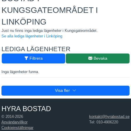
KUNGSGATEOMRÅDET I
LINKÖPING
Just nu finns inga lediga lägenheter i Kungsgateområdet.
Se alla lediga lägenheter i Linköping
LEDIGA LÄGENHETER
Filtrera
Bevaka
Inga lägenheter funna.
Visa fler
HYRA BOSTAD
© 2014-2026
kontakt@hyrabostad.se
Användarvillkor
Tel: 010-4906220
Cookieinställningar