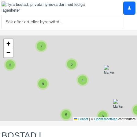
+
7
−
5
3
4
8
5
6
Leaflet
|
©
OpenStreetMap
contributors
BOSTAD I