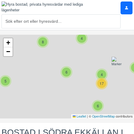
4
+
8
−
6
4
5
17
6
Leaflet
|
©
OpenStreetMap
contributors
BOSTAD I SÖDRA EKKÄLLAN I