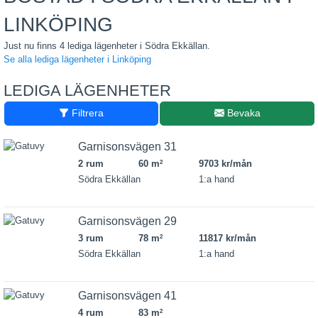
LINKÖPING
Just nu finns 4 lediga lägenheter i Södra Ekkällan.
Se alla lediga lägenheter i Linköping
LEDIGA LÄGENHETER
Filtrera
Bevaka
Garnisonsvägen 31
2 rum
60 m
9703 kr/mån
2
Södra Ekkällan
1:a hand
Garnisonsvägen 29
3 rum
78 m
11817 kr/mån
2
Södra Ekkällan
1:a hand
Garnisonsvägen 41
4 rum
83 m
2