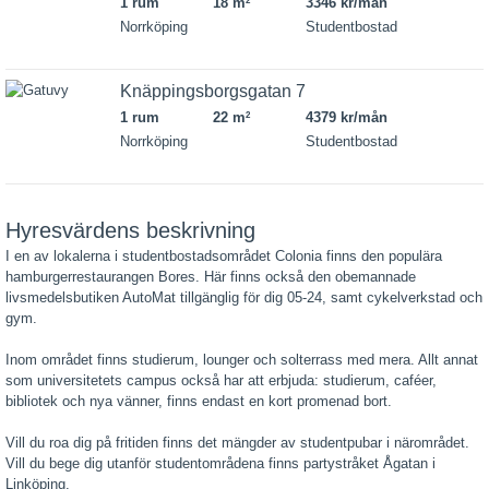
1 rum
18 m
3346 kr/mån
2
Norrköping
Studentbostad
Knäppingsborgsgatan 7
1 rum
22 m
4379 kr/mån
2
Norrköping
Studentbostad
Hyresvärdens beskrivning
I en av lokalerna i studentbostadsområdet Colonia finns den populära
hamburgerrestaurangen Bores. Här finns också den obemannade
livsmedelsbutiken AutoMat tillgänglig för dig 05-24, samt cykelverkstad och
gym.
Inom området finns studierum, lounger och solterrass med mera. Allt annat
som universitetets campus också har att erbjuda: studierum, caféer,
bibliotek och nya vänner, finns endast en kort promenad bort.
Vill du roa dig på fritiden finns det mängder av studentpubar i närområdet.
Vill du bege dig utanför studentområdena finns partystråket Ågatan i
Linköping.