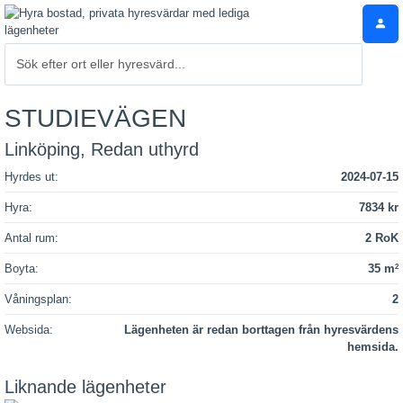
STUDIEVÄGEN
Linköping, Redan uthyrd
Hyrdes ut:
2024-07-15
Hyra:
7834 kr
Antal rum:
2 RoK
Boyta:
35 m
2
Våningsplan:
2
Websida:
Lägenheten är redan borttagen från hyresvärdens
hemsida.
Liknande lägenheter