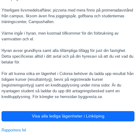
Ytterligare livsmedelsaffärer, pizzeria med mera finns på promenadavstånd
från campus, liksom även fina joggingspår, golfbana och studenternas
träningscenter, Campushallen.
Värme ingår i hyran, men kostnad tillkommer för din förbrukning av
varmvatten och el.
Hyran avser grundhyra samt alla tillämpliga tillägg för just din fastighet.
Detta specificeras alltid i ditt avtal och på din hyresavi så att du vet vad du
betalar för.
För att kunna söka en lägenhet i Colonia behöver du ladda upp resultat från
tidigare kurser (resultatintyg), bevis på registrerade kurser
(registreringsintyg) samt en kreditupplysning under mina sidor. Är du
nyantagen student så laddar du upp ditt antagningsbesked samt en
kreditupplysning. För köregler se hemsidan byggvesta.se.
Visa alla lediga lägenheter i Linköping
Rapportera fel