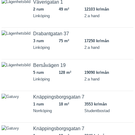
Väverigatan 1
2 rum
49 m
12103 kr/mån
2
Linköping
2:a hand
Drabantgatan 37
3 rum
75 m
17250 kr/mån
2
Linköping
2:a hand
Bersåvägen 19
5 rum
128 m
19090 kr/mån
2
Linköping
2:a hand
Knäppingsborgsgatan 7
1 rum
18 m
3553 kr/mån
2
Norrköping
Studentbostad
Knäppingsborgsgatan 7