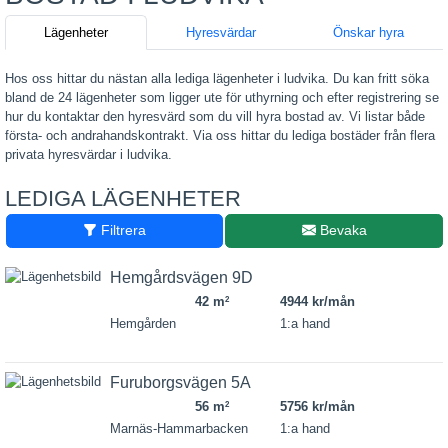
Lägenheter
Hyresvärdar
Önskar hyra
Hos oss hittar du nästan alla lediga lägenheter i ludvika. Du kan fritt söka
bland de 24 lägenheter som ligger ute för uthyrning och efter registrering se
hur du kontaktar den hyresvärd som du vill hyra bostad av. Vi listar både
första- och andrahandskontrakt. Via oss hittar du lediga bostäder från flera
privata hyresvärdar i ludvika.
LEDIGA LÄGENHETER
Filtrera
Bevaka
Hemgårdsvägen 9D
42 m
4944 kr/mån
2
Hemgården
1:a hand
Furuborgsvägen 5A
56 m
5756 kr/mån
2
Marnäs-Hammarbacken
1:a hand