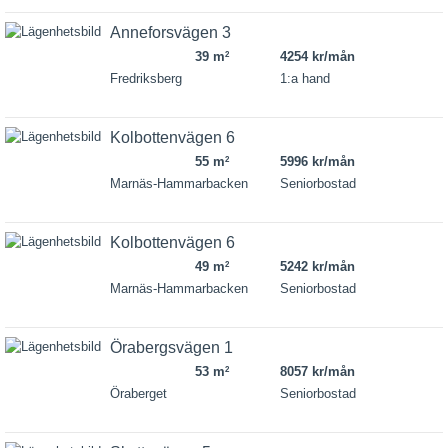
Anneforsvägen 3
39 m
4254 kr/mån
2
Fredriksberg
1:a hand
Kolbottenvägen 6
55 m
5996 kr/mån
2
Marnäs-Hammarbacken
Seniorbostad
Kolbottenvägen 6
49 m
5242 kr/mån
2
Marnäs-Hammarbacken
Seniorbostad
Örabergsvägen 1
53 m
8057 kr/mån
2
Öraberget
Seniorbostad