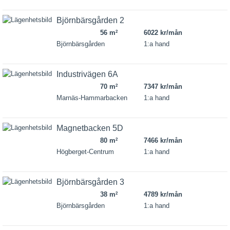
Björnbärsgården 2
56 m
6022 kr/mån
2
Björnbärsgården
1:a hand
Industrivägen 6A
70 m
7347 kr/mån
2
Marnäs-Hammarbacken
1:a hand
Magnetbacken 5D
80 m
7466 kr/mån
2
Högberget-Centrum
1:a hand
Björnbärsgården 3
38 m
4789 kr/mån
2
Björnbärsgården
1:a hand