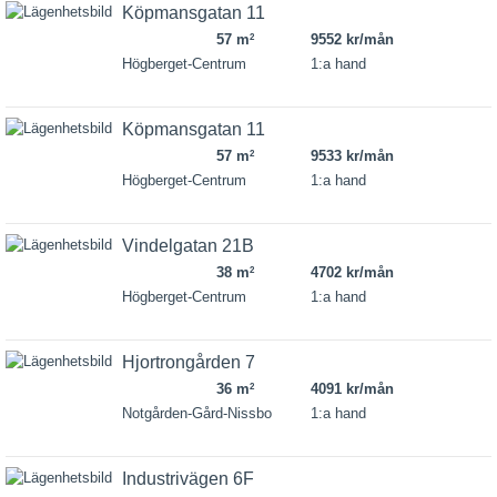
Köpmansgatan 11
57 m
9552 kr/mån
2
Högberget-Centrum
1:a hand
Köpmansgatan 11
57 m
9533 kr/mån
2
Högberget-Centrum
1:a hand
Vindelgatan 21B
38 m
4702 kr/mån
2
Högberget-Centrum
1:a hand
Hjortrongården 7
36 m
4091 kr/mån
2
Notgården-Gård-Nissbo
1:a hand
Industrivägen 6F