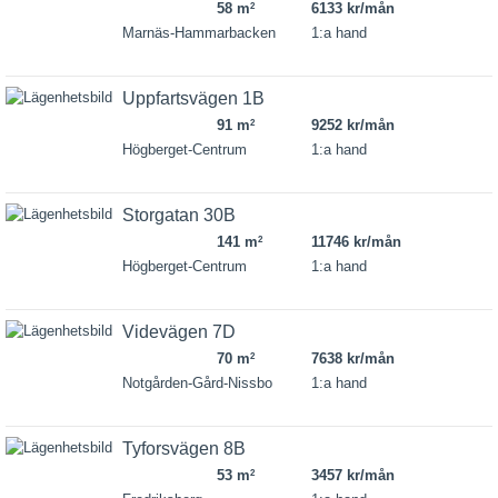
58 m
6133 kr/mån
2
Marnäs-Hammarbacken
1:a hand
Uppfartsvägen 1B
91 m
9252 kr/mån
2
Högberget-Centrum
1:a hand
Storgatan 30B
141 m
11746 kr/mån
2
Högberget-Centrum
1:a hand
Videvägen 7D
70 m
7638 kr/mån
2
Notgården-Gård-Nissbo
1:a hand
Tyforsvägen 8B
53 m
3457 kr/mån
2