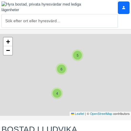
+
−
5
6
4
Leaflet
|
©
OpenStreetMap
contributors
BOSTAD I LUDVIKA