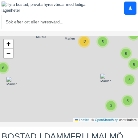
8
12
5
+
−
6
8
6
5
5
3
Leaflet
|
©
OpenStreetMap
contributors
BOSTAD I DAMMFRI I MALMÖ