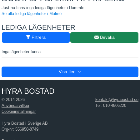
Just nu finns inga lediga lägenheter i Dammfri.
Se alla lediga lägenheter i Malmö
LEDIGA LÄGENHETER
Filtrera
Bevaka
Inga lägenheter funna.
Visa fler
HYRA BOSTAD
© 2014-2026
kontakt@hyrabostad.se
Användarvillkor
Tel: 010-4906220
Cookieinställningar
Hyra Bostad i Sverige AB
Org-nr: 556950-8749