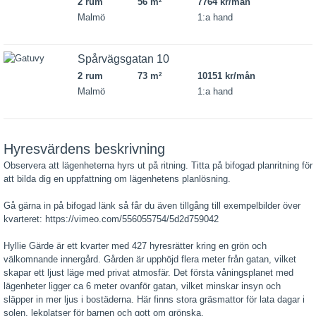
2 rum
56 m
7764 kr/mån
2
Malmö
1:a hand
Spårvägsgatan 10
2 rum
73 m
10151 kr/mån
2
Malmö
1:a hand
Hyresvärdens beskrivning
Observera att lägenheterna hyrs ut på ritning. Titta på bifogad planritning för
att bilda dig en uppfattning om lägenhetens planlösning.
Gå gärna in på bifogad länk så får du även tillgång till exempelbilder över
kvarteret: https://vimeo.com/556055754/5d2d759042
Hyllie Gärde är ett kvarter med 427 hyresrätter kring en grön och
välkomnande innergård. Gården är upphöjd flera meter från gatan, vilket
skapar ett ljust läge med privat atmosfär. Det första våningsplanet med
lägenheter ligger ca 6 meter ovanför gatan, vilket minskar insyn och
släpper in mer ljus i bostäderna. Här finns stora gräsmattor för lata dagar i
solen, lekplatser för barnen och gott om grönska.