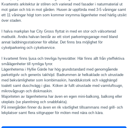
Kvarterets arkitektur är stilren och varierad med fasader i naturmaterial ut
mot gatan och trä in mot gården. Husen är uppförda med 3-5 våningar samt
ett 11 våningar högt torn som kommer inrymma lägenheter med härlig utsikt
över staden.
I halva markplan har City Gross flyttat in med en stor och välsorterad
matbutik. Andra halvan består av ett stort parkeringsgarage med bland
annat laddningsstationer för elbilar. Det finns bra möjlighet för
cykelparkering och cykelservice.
I kvarteret finns ljusa och trevliga hyresrätter. Här finns allt från yteffektiva
smålägenheter till rymliga fyror.
Lägenheterna i Hyllie Gärde har hög grundstandard med genomgående
parkettgolv och generös takhöjd. Badrummen är helkaklade och utrustade
med bekvämligheter som kombimaskin, handdukstork och vägghängd
toalett samt duschvägg i glas. Köken är fullt utrustade med varmluftsugn,
mikrovågsugn och diskmaskin.
Majoriteten av lägenheterna har även en egen mini-balkong, balkong eller
uteplats (se planritning och snabbfakta).
På innergården finner du även en rik växtlighet tillsammans med grill- och
lekplatser samt flera sittgrupper för möten med nära och kära.