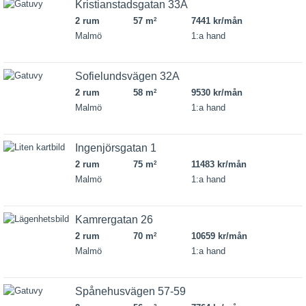
Kristianstadsgatan 33A
2 rum
57 m
7441 kr/mån
2
Malmö
1:a hand
Sofielundsvägen 32A
2 rum
58 m
9530 kr/mån
2
Malmö
1:a hand
Ingenjörsgatan 1
2 rum
75 m
11483 kr/mån
2
Malmö
1:a hand
Kamrergatan 26
2 rum
70 m
10659 kr/mån
2
Malmö
1:a hand
Spånehusvägen 57-59