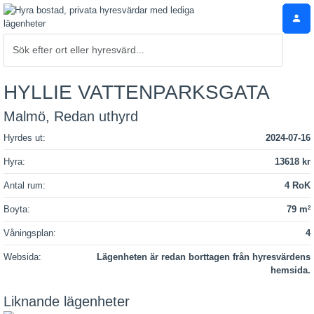
HYLLIE VATTENPARKSGATA
Malmö, Redan uthyrd
Hyrdes ut:
2024-07-16
Hyra:
13618 kr
Antal rum:
4 RoK
Boyta:
79 m
2
Våningsplan:
4
Websida:
Lägenheten är redan borttagen från hyresvärdens
hemsida.
Liknande lägenheter