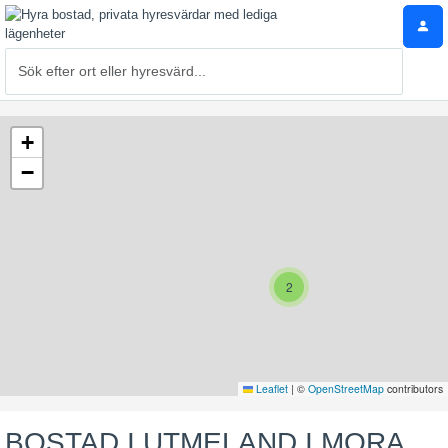
+
−
2
Leaflet
|
©
OpenStreetMap
contributors
BOSTAD I UTMELAND I MORA