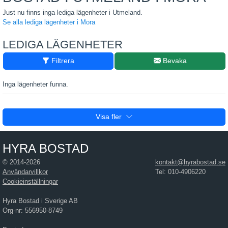
Just nu finns inga lediga lägenheter i Utmeland.
Se alla lediga lägenheter i Mora
LEDIGA LÄGENHETER
Filtrera
Bevaka
Inga lägenheter funna.
Visa fler
HYRA BOSTAD
© 2014-2026
kontakt@hyrabostad.se
Användarvillkor
Tel: 010-4906220
Cookieinställningar
Hyra Bostad i Sverige AB
Org-nr: 556950-8749