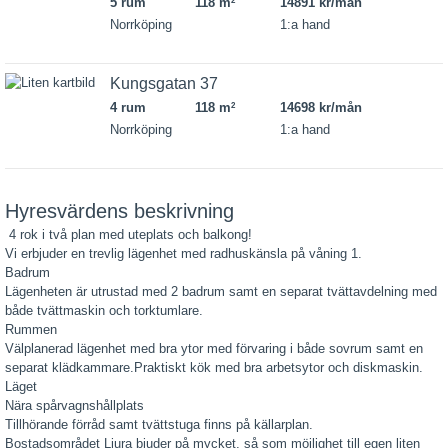
5 rum
118 m
14891 kr/mån
2
Norrköping
1:a hand
Kungsgatan 37
4 rum
118 m
14698 kr/mån
2
Norrköping
1:a hand
Hyresvärdens beskrivning
4 rok i två plan med uteplats och balkong!
Vi erbjuder en trevlig lägenhet med radhuskänsla på våning 1.
Badrum
Lägenheten är utrustad med 2 badrum samt en separat tvättavdelning med
både tvättmaskin och torktumlare.
Rummen
Välplanerad lägenhet med bra ytor med förvaring i både sovrum samt en
separat klädkammare.Praktiskt kök med bra arbetsytor och diskmaskin.
Läget
Nära spårvagnshållplats
Tillhörande förråd samt tvättstuga finns på källarplan.
Bostadsområdet Ljura bjuder på mycket, så som möjlighet till egen liten