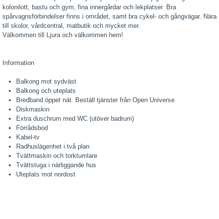
kolonilott, bastu och gym, fina innergårdar och lekplatser. Bra
spårvagnsförbindelser finns i området, samt bra cykel- och gångvägar. Nära
till skolor, vårdcentral, matbutik och mycket mer.
Välkommen till Ljura och välkommen hem!
Information
Balkong mot sydväst
Balkong och uteplats
Bredband öppet nät. Beställ tjänster från Open Universe
Diskmaskin
Extra duschrum med WC (utöver badrum)
Förrådsbod
Kabel-tv
Radhuslägenhet i två plan
Tvättmaskin och torktumlare
Tvättstuga i närliggande hus
Uteplats mot nordost