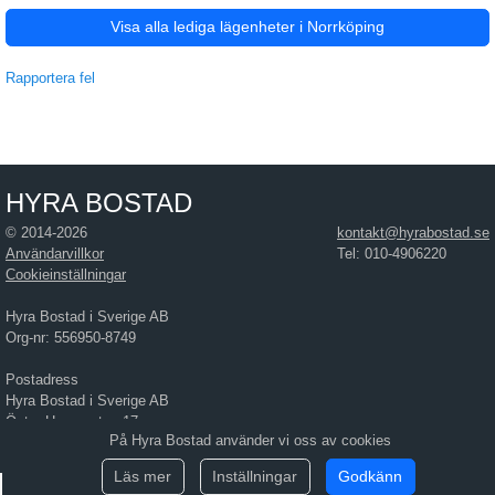
Visa alla lediga lägenheter i Norrköping
Rapportera fel
HYRA BOSTAD
© 2014-2026
kontakt@hyrabostad.se
Användarvillkor
Tel: 010-4906220
Cookieinställningar
Hyra Bostad i Sverige AB
Org-nr: 556950-8749
Postadress
Hyra Bostad i Sverige AB
Östra Hamngatan 17
På Hyra Bostad använder vi oss av cookies
411 10 Göteborg
Läs mer
Inställningar
Godkänn