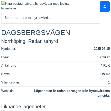
DAGSBERGSVÄGEN
Norrköping, Redan uthyrd
Hyrdes ut:
2025-02-15
Hyra:
13654 kr
Antal rum:
4 RoK
Boyta:
115 m
2
Våningsplan:
1
Websida:
Lägenheten är redan borttagen från hyresvärdens
hemsida.
Liknande lägenheter