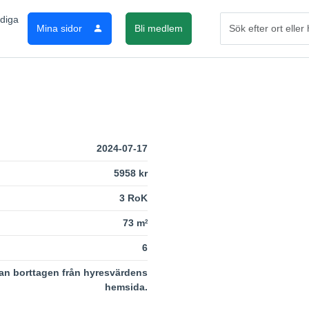
Mina sidor
Bli medlem
2024-07-17
5958 kr
3 RoK
73 m
2
6
an borttagen från hyresvärdens
hemsida.