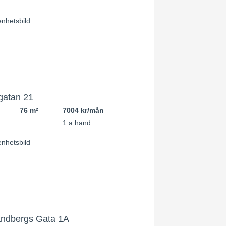
gatan 21
76 m
7004 kr/mån
2
1:a hand
andbergs Gata 1A