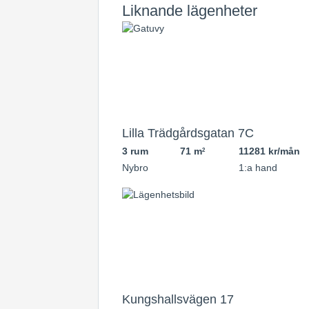
Liknande lägenheter
Lilla Trädgårdsgatan 7C
3 rum
71 m
11281 kr/mån
2
Nybro
1:a hand
Kungshallsvägen 17