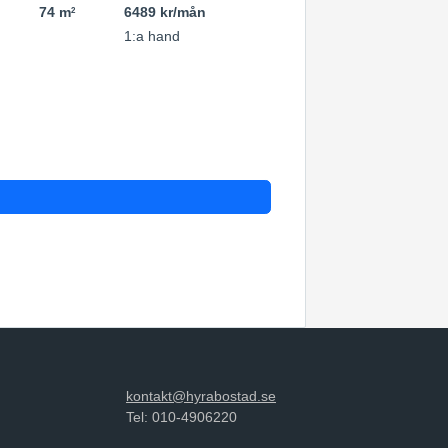
74 m
6489 kr/mån
2
1:a hand
kontakt@hyrabostad.se
Tel: 010-4906220