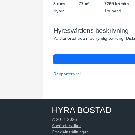
3 rum
77 m
7269 kr/mån
2
Nybro
1:a hand
Hyresvärdens beskrivning
Välplanerad trea med rymlig balkong. Diskm
Rapportera fel
HYRA BOSTAD
© 2014-2026
Användarvillkor
Cookieinställningar