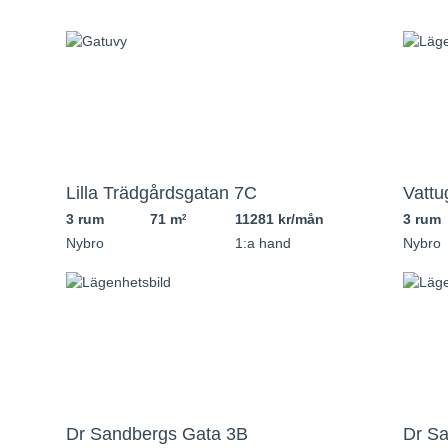
Lilla Trädgårdsgatan 7C
Vattu
3 rum
71 m
11281 kr/mån
3 rum
2
Nybro
1:a hand
Nybro
Dr Sandbergs Gata 3B
Dr S