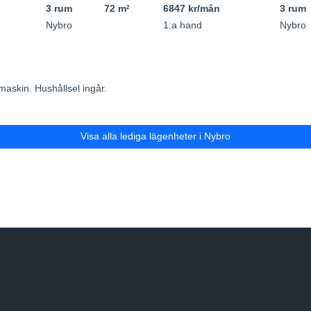
3 rum
72 m
6847 kr/mån
3 rum
2
Nybro
1:a hand
Nybro
askin. Hushållsel ingår.
Visa alla lediga lägenheter i Nybro