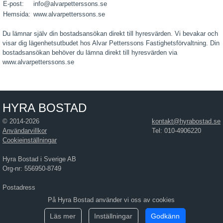
E-post:
info@alvarpetterssons.se
Hemsida:
www.alvarpetterssons.se
Du lämnar själv din bostadsansökan direkt till hyresvärden. Vi bevakar och
visar dig lägenhetsutbudet hos Alvar Petterssons Fastighetsförvaltning. Din
bostadsansökan behöver du lämna direkt till hyresvärden via
www.alvarpetterssons.se
HYRA BOSTAD
© 2014-2026
kontakt@hyrabostad.se
Användarvillkor
Tel: 010-4906220
Cookieinställningar
Hyra Bostad i Sverige AB
Org-nr: 556950-8749
Postadress
Hyra Bostad i Sverige AB
På Hyra Bostad använder vi oss av cookies
Östra Hamngatan 17
411 10 Göteborg
Läs mer
Inställningar
Godkänn