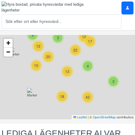
9
12
3
17
+
12
22
−
20
10
4
13
3
18
42
Leaflet
|
©
OpenStreetMap
contributors
17
LEDIGA LÄGENHETER ALVAR