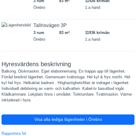
3 rum
83 m
11926 kr/mån
2
Örebro
1:a hand
Tallrisvägen 3P
3 rum
83 m
11936 kr/mån
2
Örebro
1:a hand
Hyresvärdens beskrivning
Balkong. Diskmaskin. Eget elabonnemang. En trappa upp till lägenhet.
Förråd bredvid lägenhet. Gemensam tvättstuga. Hel kyl & frys rostfri. Hel
kyl hel frys. Helkaklat badrum . Höghastighetsfiber är indraget i lägenhet.
Individuell debitering av varm- och kallvatten. Kabel-tv basutbud ingår.
Klädkammare. Lekplats finns i området. Torktumlare. Tvättmaskin. Värme
inkluderad i hyra.
Visa alla lediga lägenheter i Örebro
Rapportera fel