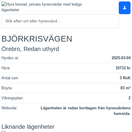
BJÖRKRISVÄGEN
Örebro, Redan uthyrd
Hyrdes ut:
2025-03-04
Hyra:
10712 kr
Antal rum:
3 RoK
Boyta:
83 m
2
Våningsplan:
2
Websida:
Lägenheten är redan borttagen från hyresvärdens
hemsida.
Liknande lägenheter