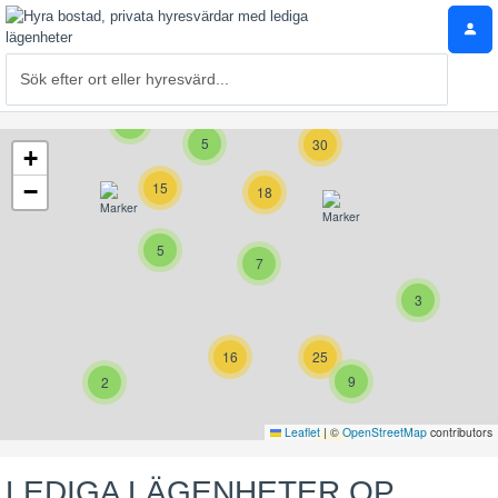
7
5
30
+
−
15
18
5
7
3
16
25
9
2
Leaflet
|
©
OpenStreetMap
contributors
17
LEDIGA LÄGENHETER OP