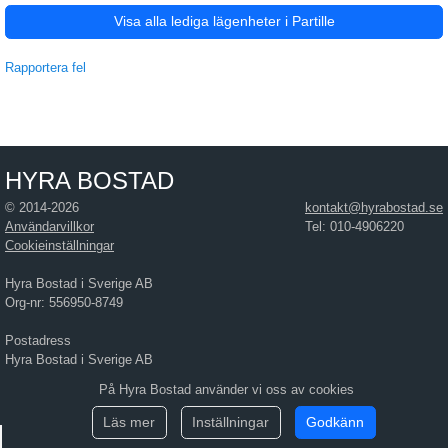
Visa alla lediga lägenheter i Partille
Rapportera fel
HYRA BOSTAD
© 2014-2026
kontakt@hyrabostad.se
Användarvillkor
Tel: 010-4906220
Cookieinställningar
Hyra Bostad i Sverige AB
Org-nr: 556950-8749
Postadress
Hyra Bostad i Sverige AB
Östra Hamngatan 17
På Hyra Bostad använder vi oss av cookies
411 10 Göteborg
Läs mer
Inställningar
Godkänn