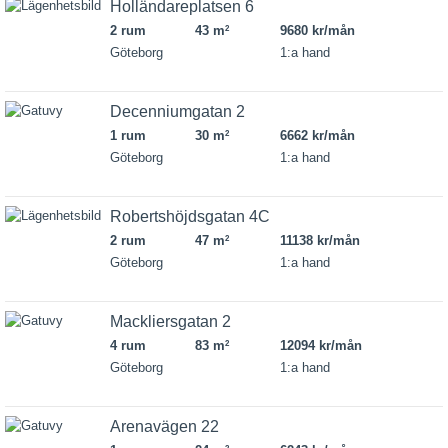
Holländareplatsen 6
2 rum
43 m
9680 kr/mån
2
Göteborg
1:a hand
Decenniumgatan 2
1 rum
30 m
6662 kr/mån
2
Göteborg
1:a hand
Robertshöjdsgatan 4C
2 rum
47 m
11138 kr/mån
2
Göteborg
1:a hand
Mackliersgatan 2
4 rum
83 m
12094 kr/mån
2
Göteborg
1:a hand
Arenavägen 22