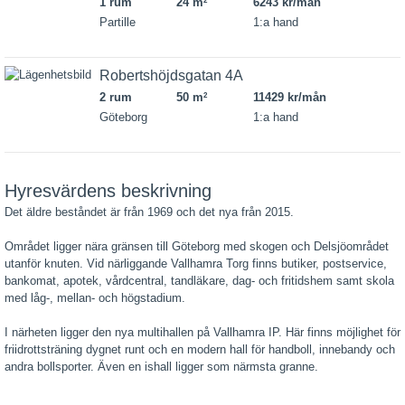
1 rum
24 m
6243 kr/mån
2
Partille
1:a hand
Robertshöjdsgatan 4A
2 rum
50 m
11429 kr/mån
2
Göteborg
1:a hand
Hyresvärdens beskrivning
Det äldre beståndet är från 1969 och det nya från 2015.
Området ligger nära gränsen till Göteborg med skogen och Delsjöområdet
utanför knuten. Vid närliggande Vallhamra Torg finns butiker, postservice,
bankomat, apotek, vårdcentral, tandläkare, dag- och fritidshem samt skola
med låg-, mellan- och högstadium.
I närheten ligger den nya multihallen på Vallhamra IP. Här finns möjlighet för
friidrottsträning dygnet runt och en modern hall för handboll, innebandy och
andra bollsporter. Även en ishall ligger som närmsta granne.