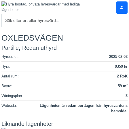
OXLEDSVÄGEN
Partille, Redan uthyrd
Hyrdes ut:
2025-02-02
Hyra:
9359 kr
Antal rum:
2 RoK
Boyta:
59 m
2
Våningsplan:
3
Websida:
Lägenheten är redan borttagen från hyresvärdens
hemsida.
Liknande lägenheter