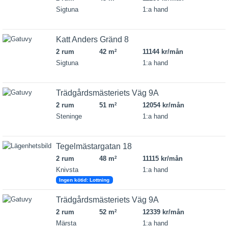
Sigtuna
1:a hand
Katt Anders Gränd 8
2 rum
42 m
11144 kr/mån
2
Sigtuna
1:a hand
Trädgårdsmästeriets Väg 9A
2 rum
51 m
12054 kr/mån
2
Steninge
1:a hand
Tegelmästargatan 18
2 rum
48 m
11115 kr/mån
2
Knivsta
1:a hand
Ingen kötid: Lottning
Trädgårdsmästeriets Väg 9A
2 rum
52 m
12339 kr/mån
2
Märsta
1:a hand