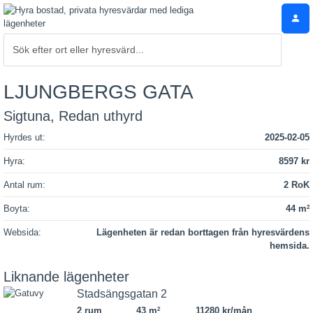
LJUNGBERGS GATA
Sigtuna, Redan uthyrd
Hyrdes ut:
2025-02-05
Hyra:
8597 kr
Antal rum:
2 RoK
Boyta:
44 m
2
Websida:
Lägenheten är redan borttagen från hyresvärdens
hemsida.
Liknande lägenheter
Stadsängsgatan 2
2 rum
43 m
11280 kr/mån
2