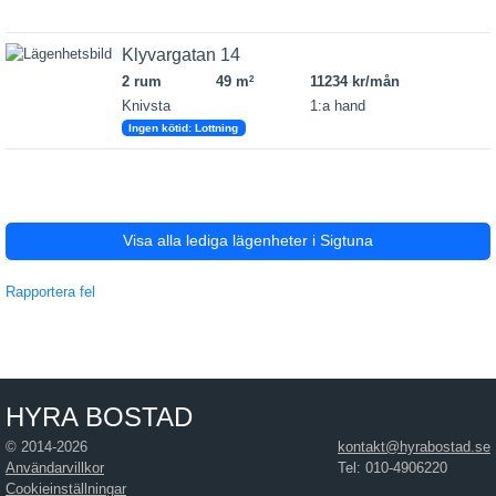
Klyvargatan 14
2 rum
49 m
11234 kr/mån
2
Knivsta
1:a hand
Ingen kötid: Lottning
Visa alla lediga lägenheter i Sigtuna
Rapportera fel
HYRA BOSTAD
© 2014-2026
kontakt@hyrabostad.se
Användarvillkor
Tel: 010-4906220
Cookieinställningar