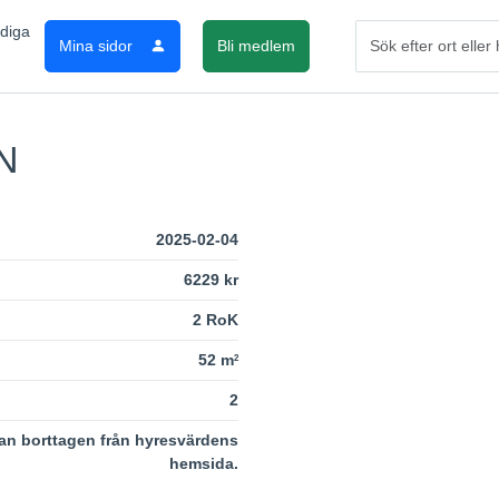
Mina sidor
Bli medlem
N
2025-02-04
6229 kr
2 RoK
52 m
2
2
an borttagen från hyresvärdens
hemsida.