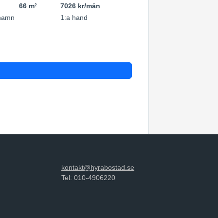
66 m
7026 kr/mån
2
hamn
1:a hand
kontakt@hyrabostad.se
Tel: 010-4906220