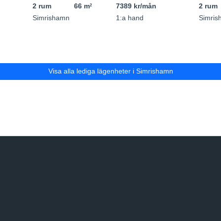
2 rum
66 m
7389 kr/mån
2 rum
2
Simrishamn
1:a hand
Simris
Visa alla lediga lägenheter i Simrishamn