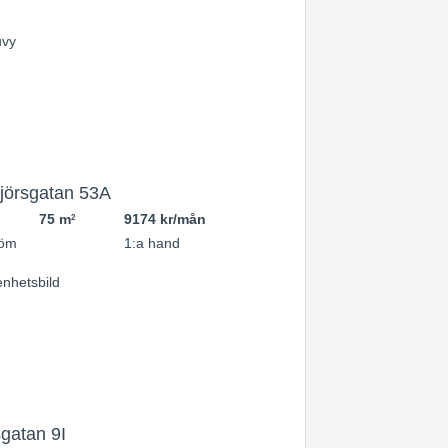
jörsgatan 53A
75 m
9174 kr/mån
2
röm
1:a hand
gatan 9I