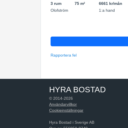
3 rum
75 m
6661 kr/mån
2
Olofström
1:a hand
Rapportera fel
HYRA BOSTAD
© 2014-2026
Användarvillkor
Cookieinställningar
Hyra Bostad i Sverige AB