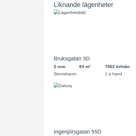
Liknande lägenheter
Bruksgatan 3D
2 rum
64 m
7562 kr/mån
2
Simrishamn
1:a hand
Ingenjörsgatan 55D