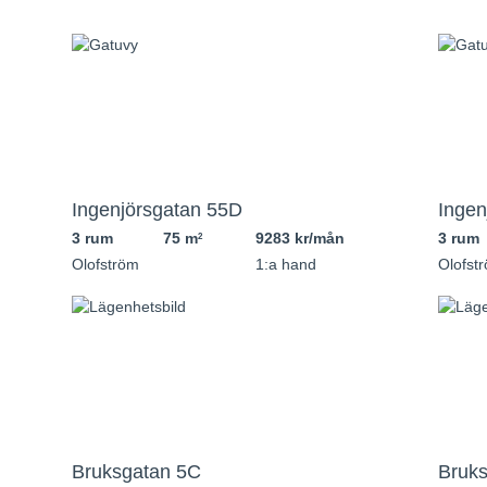
Ingenjörsgatan 55D
Ingen
3 rum
75 m
9283 kr/mån
3 rum
2
Olofström
1:a hand
Olofst
Bruksgatan 5C
Bruks