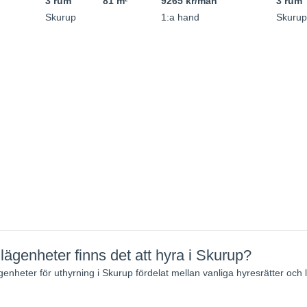
3 rum
81 m
9265 kr/mån
3 rum
Skurup
1:a hand
Skurup
ägenheter finns det att hyra i Skurup?
ägenheter för uthyrning i Skurup fördelat mellan vanliga hyresrätter oc