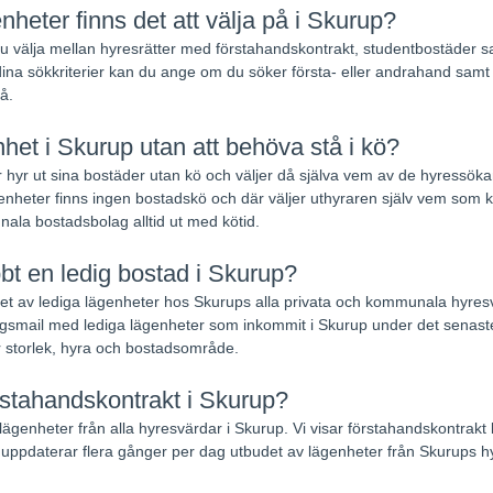
nheter finns det att välja på i Skurup?
välja mellan hyresrätter med förstahandskontrakt, studentbostäder 
ina sökkriterier kan du ange om du söker första- eller andrahand samt na
å.
het i Skurup utan att behöva stå i kö?
 hyr ut sina bostäder utan kö och väljer då själva vem av de hyressökand
nheter finns ingen bostadskö och där väljer uthyraren själv vem som k
ala bostadsbolag alltid ut med kötid.
bbt en ledig bostad i Skurup?
udet av lediga lägenheter hos Skurups alla privata och kommunala hyres
smail med lediga lägenheter som inkommit i Skurup under det senast
r storlek, hyra och bostadsområde.
rstahandskontrakt i Skurup?
lägenheter från alla hyresvärdar i Skurup. Vi visar förstahandskontrakt
uppdaterar flera gånger per dag utbudet av lägenheter från Skurups h