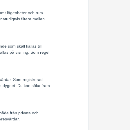
samt lägenheter och rum
turligtvis filtera mellan
e som skall kallas till
allas på visning. Som regel
värdar. Som registrerad
e dygnet. Du kan söka fram
 både från privata och
yresvärdar.