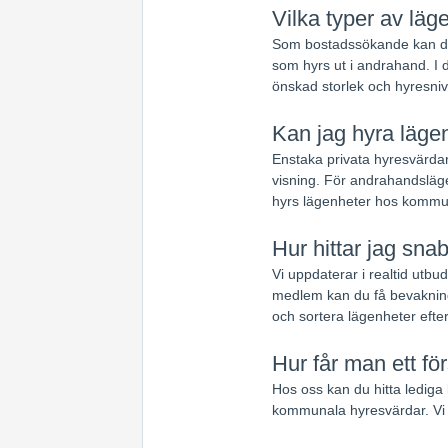
Vilka typer av läge
Som bostadssökande kan du 
som hyrs ut i andrahand. I d
önskad storlek och hyresniv
Kan jag hyra lägen
Enstaka privata hyresvärdar
visning. För andrahandsläge
hyrs lägenheter hos kommun
Hur hittar jag sna
Vi uppdaterar i realtid utb
medlem kan du få bevakning
och sortera lägenheter efte
Hur får man ett fö
Hos oss kan du hitta lediga 
kommunala hyresvärdar. Vi 