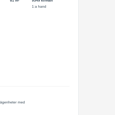
81 m
9349 kr/mån
1:a hand
h lägenheter med