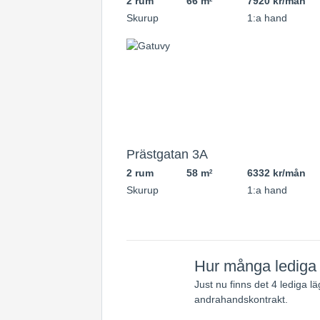
2 rum
66 m
7920 kr/mån
Skurup
1:a hand
Prästgatan 3A
2 rum
58 m
6332 kr/mån
2
Skurup
1:a hand
Hur många lediga l
Just nu finns det 4 lediga l
andrahandskontrakt.