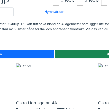
UP
1 RUM
2 RUM
Hyresvärdar
eter i Skurup. Du kan fritt söka bland de 4 lägenheter som ligger ute för
stad av. Vi listar både första- och andrahandskontrakt. Via oss kan du 
ra
Östra Hornsgatan 4A
Östra
2