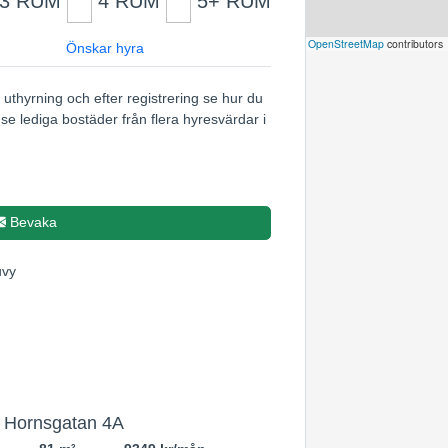
3 RUM
4 RUM
5+ RUM
Leaflet
|
©
OpenStreetMap
contributors
Önskar hyra
 uthyrning och efter registrering se hur du
se lediga bostäder från flera hyresvärdar i
Bevaka
 Hornsgatan 4A
2